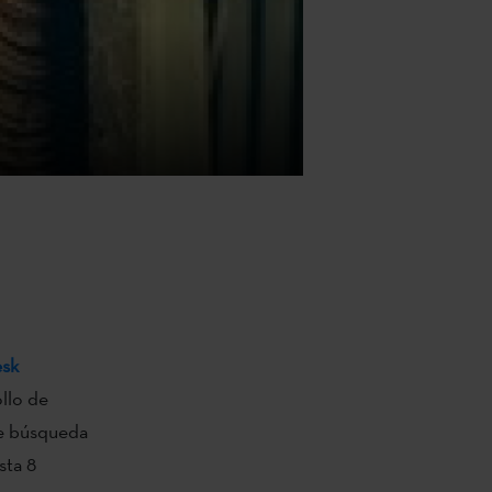
esk
ollo de
de búsqueda
sta 8