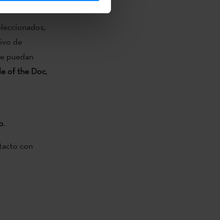
eleccionados,
tivo de
 se puedan
de of the Doc
,
o
.
ntacto con