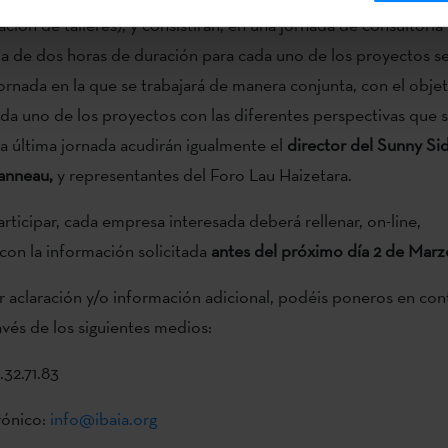
ación de talleres), y consistirán, en una jornada de consultoría
da de dos horas de duración para cada uno de los proyectos s
jornada en la que se trabajará de manera conjunta, con el obje
da uno de los proyectos con las diferentes perspectivas que
ta última jornada acudirán igualmente el
director del Sunny Si
anneau,
y representantes del Foro Lau Haizetara.
rticipar, cada empresa interesada deberá rellenar, on-line,
con la información solicitada
antes del próximo día 2 de Marz
r aclaración y/o información adicional, podéis poneros en co
avés de los siguientes medios:
.32.71.83
rónico:
info@ibaia.org