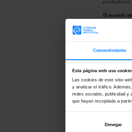
productoras p
El acuerdo al
MEDIA Euskad
proyectos do
de posibles so
productoras p
Consentimiento
Esta alianza 
Esta página web usa cookie
mercados y fo
Las cookies de este sitio we
The Doc
que 
y analizar el tráfico. Ademá
AUDIOVISUAL 
redes sociales, publicidad y
Zineuskadi) y
que hayan recopilado a parti
IBAIA en Sept
Las jornadas 
Denegar
Catherine Ulm