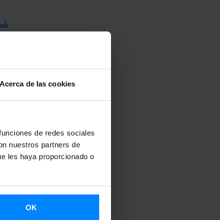
esk
ollo de
de búsqueda
sta 8
Acerca de las cookies
s en
Sunny Side of
 funciones de redes sociales
 BASQUE
con nuestros partners de
 Eiken y
ue les haya proporcionado o
rganizado por
ección de
OK
e documentales