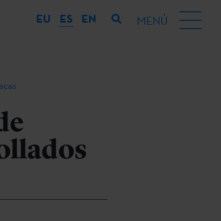
EU
ES
EN
MENÚ
scas
de
ollados