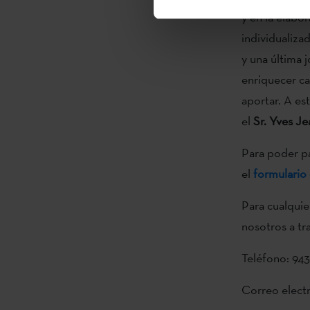
y en la elabor
individualiza
y una última 
enriquecer ca
aportar. A es
el
Sr.
Yves Je
Para poder pa
el
formulario
Para cualquie
nosotros a tr
Teléfono: 943
Correo elect