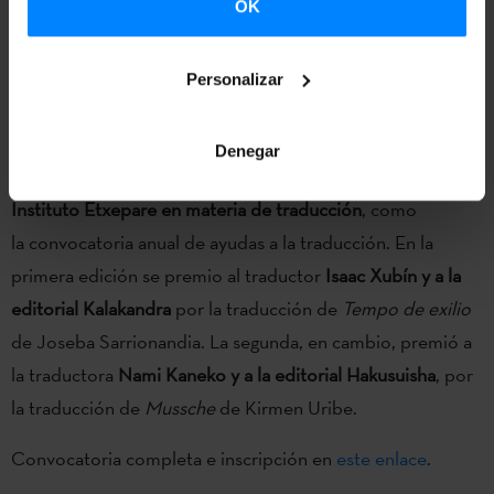
OK
solicitudes deben enviarse vía mail a la dirección
etxepare@etxepare.eus
junto a la documentación
Personalizar
requerida. También deberá enviarse un ejemplar del libro a
la sede del Instituto Etxepare.
Denegar
Este nuevo premio se suma a otras
líneas de trabajo del
Instituto Etxepare en materia de traducción
, como
la convocatoria anual de ayudas a la traducción. En la
primera edición se premio al traductor
Isaac Xubín y a la
editorial Kalakandra
por la traducción de
Tempo de exilio
de Joseba Sarrionandia. La segunda, en cambio, premió a
la traductora
Nami Kaneko y a la editorial Hakusuisha
, por
la traducción de
Mussche
de Kirmen Uribe.
Convocatoria completa e inscripción en
este enlace
.