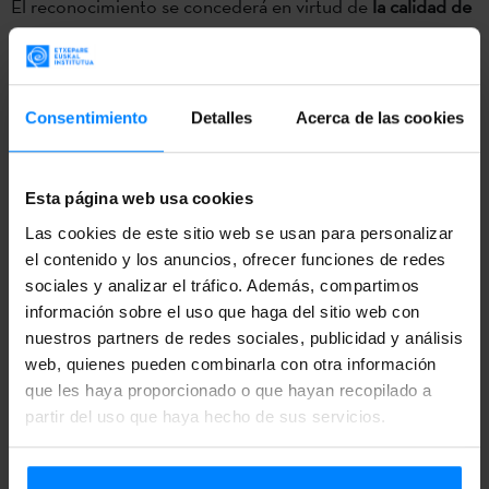
El reconocimiento se concederá en virtud de
la calidad de
la traducción y de la planificación promocional de la
editorial
. Por ese motivo el premio de
4000 euros
será
compartido a medias por la editorial y el autor o autora de
Consentimiento
Detalles
Acerca de las cookies
la traducción. Además, quienes reciban el premio podrán
percibir hasta 2.000 euros más para asistir a la entrega del
Esta página web usa cookies
galardón o para continuar con la labor de promoción en el
país de la edición (presentaciones, actividades, campañas
Las cookies de este sitio web se usan para personalizar
el contenido y los anuncios, ofrecer funciones de redes
publicitarias, entrevistas en los medios…).
sociales y analizar el tráfico. Además, compartimos
información sobre el uso que haga del sitio web con
Los trabajos susceptibles de ser presentados deben
nuestros partners de redes sociales, publicidad y análisis
ser
traducciones de una obra literaria escrita y publicada
web, quienes pueden combinarla con otra información
originariamente en euskera y publicada en 2016;
pueden
que les haya proporcionado o que hayan recopilado a
solicitar la inscripción traductores y traductoras, la
partir del uso que haya hecho de sus servicios.
editorial o cualquier otra persona física o jurídica
promotora del ámbito de la literatura o la traducción. Las