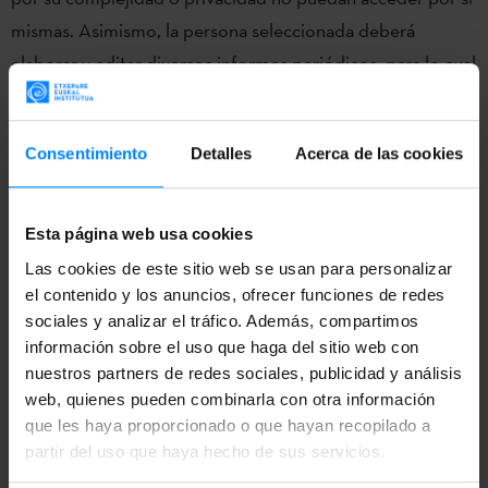
mismas. Asimismo, la persona seleccionada deberá
elaborar y editar diversos informes periódicos, para lo cual
mantendrá, gestionará y actualizará las aplicaciones
informáticas correspondientes.
Consentimiento
Detalles
Acerca de las cookies
Condiciones:
Se requiere acreditar Formación Profesional de
Esta página web usa cookies
Grado Superior (FPII) en los ámbitos de
Las cookies de este sitio web se usan para personalizar
«Telecomunicaciones y Sistemas Informáticos»,
el contenido y los anuncios, ofrecer funciones de redes
sociales y analizar el tráfico. Además, compartimos
«Desarrollo de Aplicaciones Multiplataforma», o
información sobre el uso que haga del sitio web con
similar, o superior titulación en esos mismos ámbitos
nuestros partners de redes sociales, publicidad y análisis
diplomatura y/o grado en ingeniería técnica,
web, quienes pueden combinarla con otra información
ingeniería informática, telecomunicación o similar.
que les haya proporcionado o que hayan recopilado a
partir del uso que haya hecho de sus servicios.
Se requiere el nivel 3 de perfil lingüístico de euskera.