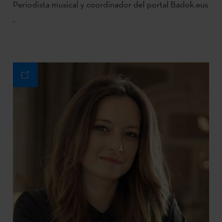
Periodista
musical
y
coordinador
del
portal
Badok.eus
.