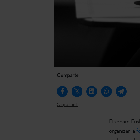
Comparte
Copiar link
Etxepare Eusk
organizar la
f
euskera o de 