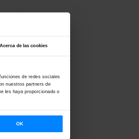
2024 en el
 y Ciencias
Acerca de las cookies
del euskera
eran ocupar
 funciones de redes sociales
con nuestros partners de
ue les haya proporcionado o
señanza del
anera eficaz
OK
as y se