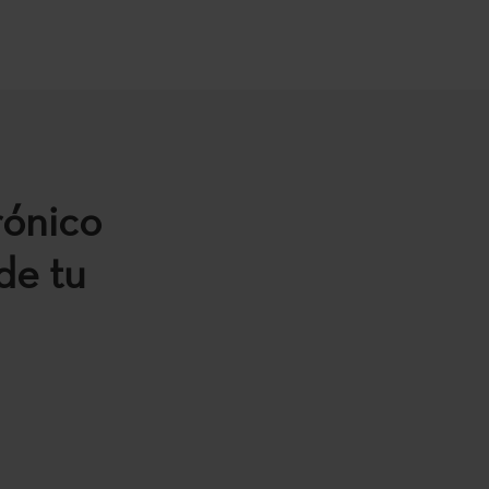
rónico
de tu