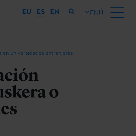
EU
ES
EN
MENÚ
a en universidades extranjeras
ación
uskera o
des