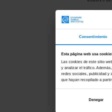
Tendrá lugar 
edificio Elbi
El objetivo d
Consentimiento
Sociales, es 
como lengua e
dichos puesto
Esta página web usa cookie
Las cookies de este sitio we
La relevancia
y analizar el tráfico. Ademá
redes sociales, publicidad y
Identifi
que hayan recopilado a parti
euskera 
Conocer
en el aul
Denegar
Se analizará 