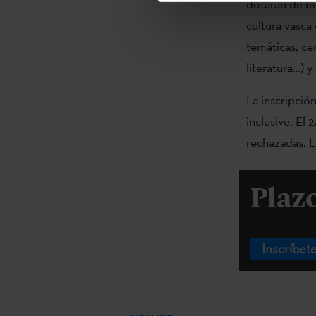
dotarán de me
cultura vasca 
temáticas, cen
literatura…) y
La inscripció
inclusive. El
rechazadas. L
Plaz
Inscríbet