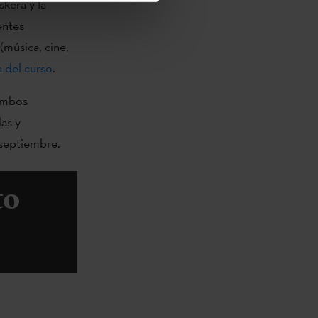
kera y la
entes
 (música, cine,
 del curso
.
ambos
das y
 septiembre.
to