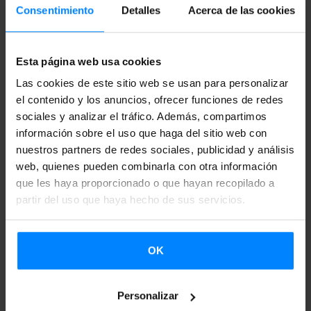
Martes, 24 de octubre 20:00-21:50h // Jueves, 26 de
Consentimiento
Detalles
Acerca de las cookies
octubre 17:30-19:20h
Maindo Gēmu (Masaaki Yuasa, 2004)
Esta página web usa cookies
Las cookies de este sitio web se usan para personalizar
Martes, 7 de noviembre 20:00-21:45h // Jueves, 9 de
el contenido y los anuncios, ofrecer funciones de redes
noviembre 17:30-19:20h
sociales y analizar el tráfico. Además, compartimos
información sobre el uso que haga del sitio web con
Maquia (Mari Okada, 2018)
nuestros partners de redes sociales, publicidad y análisis
web, quienes pueden combinarla con otra información
Martes, 7 de noviembre 17:30-19:25h // Jueves, 9 de
que les haya proporcionado o que hayan recopilado a
noviembre 20:00-21:45h
partir del uso que haya hecho de sus servicios.
On-Gaku (Iwaisawa Kenji, 2020)
OK
Martes, 21 de noviembre 20:00-21:15h // Jueves, 23 de
noviembre 17:30-18:40h
Personalizar