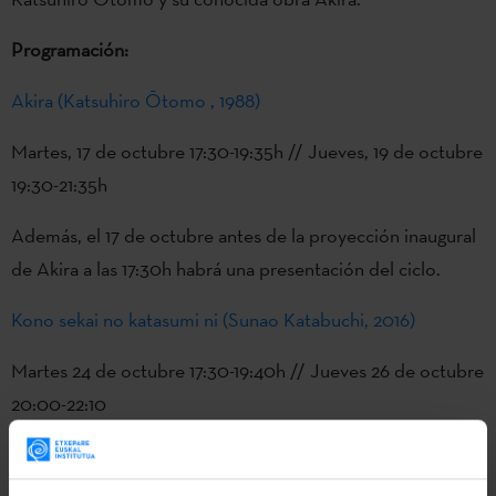
Programación:
Akira (Katsuhiro Ōtomo , 1988)
Martes, 17 de octubre 17:30-19:35h // Jueves, 19 de octubre
19:30-21:35h
Además, el 17 de octubre antes de la proyección inaugural
de Akira a las 17:30h habrá una presentación del ciclo.
Kono sekai no katasumi ni (Sunao Katabuchi, 2016)
Martes 24 de octubre 17:30-19:40h // Jueves 26 de octubre
20:00-22:10
Kaijū no kodomo (Ayumu Watanabe, 2019)