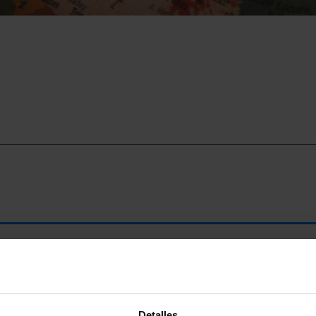
a el testigo de
París,
Berlín
, y
Nápoles
que albergaron en 2019
Detalles