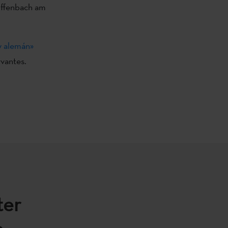
ffenbach am
 y alemán»
rvantes.
ter