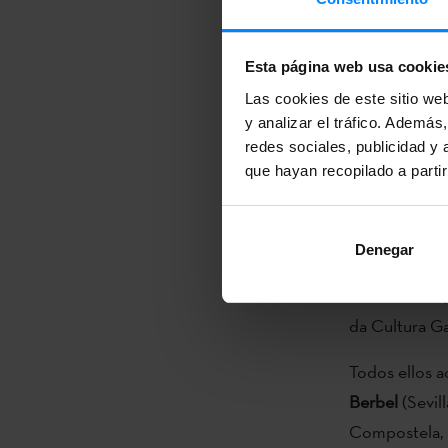
respectivamen
en el que cuat
lenguas minor
Esta página web usa cookie
Frankfurt a pa
Las cookies de este sitio we
y analizar el tráfico. Ademá
canal de YouT
redes sociales, publicidad y
directora de 
que hayan recopilado a parti
Con el objeti
multilingüism
Denegar
Cervantes;
Ma
Pere Almeda
da Cultura Ga
Todos ellos a
Berbel
(Sevil
Compostela, 1