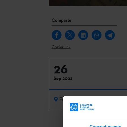
Comparte
Copiar link
26
Sep 2022
Frankfurt
Frankfurt tom
Consentimiento