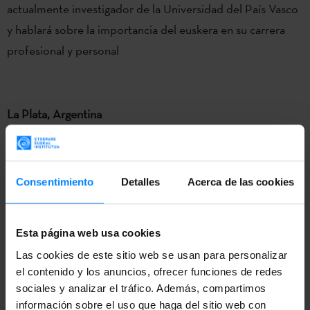
actualmente investigador de la Universidad del País Vasco
y hablará sobre la importancia del euskera en su carrera
profesional y personal
La Plata, Argentina
Universidad de la Plata
1 de diciembre
Consentimiento
Detalles
Acerca de las cookies
Conferencia: ´Material, clases, propuestas… para los
estudiantes vascos de la Diáspora´
Esta página web usa cookies
Las cookies de este sitio web se usan para personalizar
18:00 horas en Argentina. En el País Vasco, a las 22:00
el contenido y los anuncios, ofrecer funciones de redes
horas
sociales y analizar el tráfico. Además, compartimos
información sobre el uso que haga del sitio web con