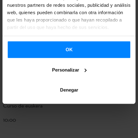
El profesor Jon Urdangarin de Maizpide hablará sobre el
nuestros partners de redes sociales, publicidad y análisis
programa Euskara Munduan.
web, quienes pueden combinarla con otra información
que les haya proporcionado o que hayan recopilado a
Los que no estén en La Plata podrán seguir el evento por
partir del uso que haya hecho de sus servicios.
zoom. Luego harán un brindis en la universidad
OK
Leipzig, Alemania
Personalizar
2 de diciembre
Denegar
Universidad de Leipzig
Curso de euskera
10:00