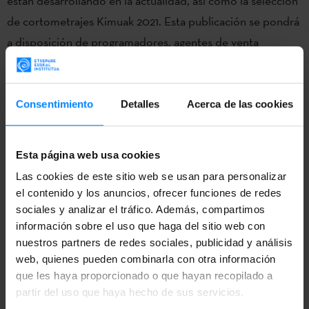
están desarrollando en la actualidad, así como la selección
de cortometrajes Kimuak 2021. Esta publicación se pondrá
a disposición de programadores, agentes de venta
internacionales, plataformas y otros agentes esenciales
para el engranaje industrial.
Consentimiento
Detalles
Acerca de las cookies
Asimismo, cabe destacar que la Berlinale contará con dos
protagonistas vascas:
Alauda Ruiz de Azúa
y Esti Urresola.
Esta página web usa cookies
En la sección a competición Panorama, dedicada a mostrar
Las cookies de este sitio web se usan para personalizar
películas que pretenden agitar y sacudir conciencias, así
el contenido y los anuncios, ofrecer funciones de redes
como desafiar a la audiencia en sus hábitos de
sociales y analizar el tráfico. Además, compartimos
información sobre el uso que haga del sitio web con
visualización y en su pensamiento, tendrá lugar el estreno
nuestros partners de redes sociales, publicidad y análisis
mundial del film ‘Cinco lobitos’, de la cineasta vizcaína
web, quienes pueden combinarla con otra información
Alauda Ruiz de Azúa. Se trata de un film producido por
que les haya proporcionado o que hayan recopilado a
Sayaka Producciones, Encanta Films, Buena Pinta Media y
partir del uso que haya hecho de sus servicios.