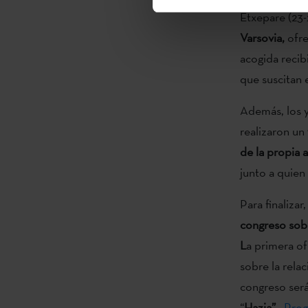
Etxepare (23-
Varsovia,
ofre
acogida recib
que suscitan e
Además, los y
realizaron un
de la propia 
junto a quien
Para finalizar
congreso sobr
L
a primera of
sobre la relac
congreso será
“
Hazia”
.
Prog