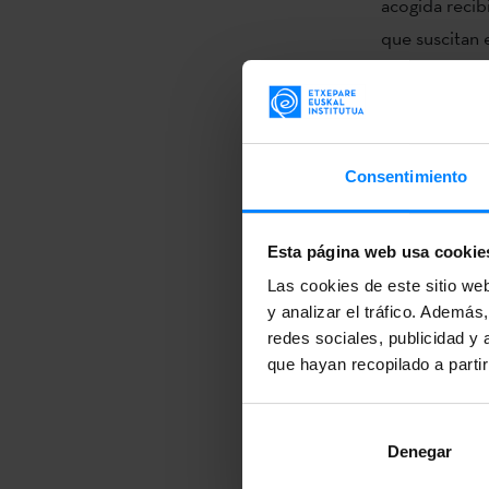
acogida recib
que suscitan e
Además, los y
realizaron un
de la propia 
Consentimiento
junto a quien
Para finalizar
Esta página web usa cookie
congreso sobr
Las cookies de este sitio we
L
a primera of
y analizar el tráfico. Ademá
sobre la relac
redes sociales, publicidad y
congreso será
que hayan recopilado a parti
“
Hazia”
.
Prog
La escritora
E
Denegar
donde han rea