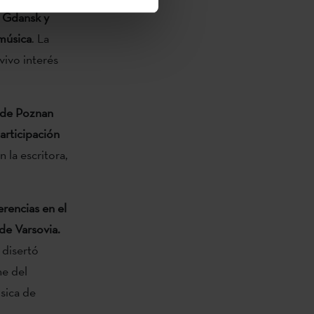
 Gdansk y
 música
. La
vivo interés
 de Poznan
articipación
 la escritora,
rencias en el
de Varsovia.
 disertó
he del
úsica de