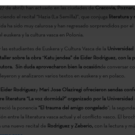
27 de abril): han actuado en las ciudades de
Cracovia, Poznan,
ciendo el recital “Hazia (La Semilla)”, que conjuga
literatura y
ida ha sido muy calurosa y han regresado sorprendidos por el 
l euskera y la cultura vasca en Polonia.
 las estudiantes de Euskera y Cultura Vasca de la
Universidad
taller sobre la obra
“
Katu jendea”
de Eider Rodriguez, con la p
autora. Sin duda aprovecharon bien la ocasión
de conversar con
 leyeron y analizaron varios textos en euskera y en polaco.
,
Eider
Rodriguez
y
Mari Jose Olaziregi
ofrecieron sendas confe
e literatura “La voz dormida?” organizado por la Universidad 
reció la ponencia
“El trauma del amigo congelado
”; la segunda
ión entre la literatura vasca actual y el conflicto vasco. El broc
 una nuevo recital de
Rodriguez y Zeberio,
con la lectura y m
rama osoa