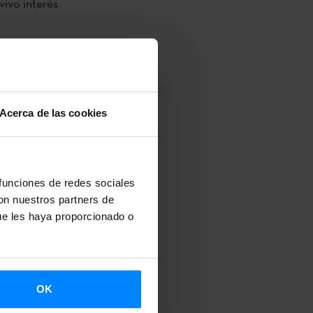
vivo interés
 de Poznan
articipación
 la escritora,
Acerca de las cookies
rencias en el
de Varsovia.
 funciones de redes sociales
 disertó
con nuestros partners de
he del
ue les haya proporcionado o
úsica de
 de Polonia,
OK
uto Vasco