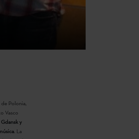
 de Polonia,
uto Vasco
 Gdansk y
 música
. La