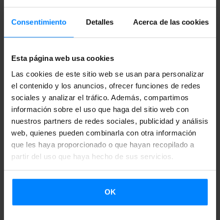
El grupo musical
Kalakan
ofrecerá
el 29 de mayo
un
Consentimiento
Detalles
Acerca de las cookies
concierto
a las 20:30
en
Le Rocher de Palmer
en Burdeos.
Este prestigioso centro cultural ha incluido este recital en
el marco de su programación principal, lo que da la
Esta página web usa cookies
medida de la expectación que está suscitando este trío.
Las cookies de este sitio web se usan para personalizar
el contenido y los anuncios, ofrecer funciones de redes
Kalakan está presentando a nivel internacional su segundo
sociales y analizar el tráfico. Además, compartimos
disco, que fue presentado en el mes de abril el las cuevas
información sobre el uso que haga del sitio web con
de Sara
nuestros partners de redes sociales, publicidad y análisis
. En
"Elementuak" Jamixel, Thierry y Xan regresan a
web, quienes pueden combinarla con otra información
las raíces de la música popular vasca.
que les haya proporcionado o que hayan recopilado a
partir del uso que haya hecho de sus servicios.
Le Rocher de Palmer
está prestando una atención especial
a nuestra cultura. Fruto del convenio firmado en 2014
entre el
Instituto Vasco Etxepare,
Euskal Kultur Erakundea
OK
y
Le Rocher de Palmer
este reconocido centro cultural de
Burdeos ha insertado en su programación
AKITANIA.EUS
,