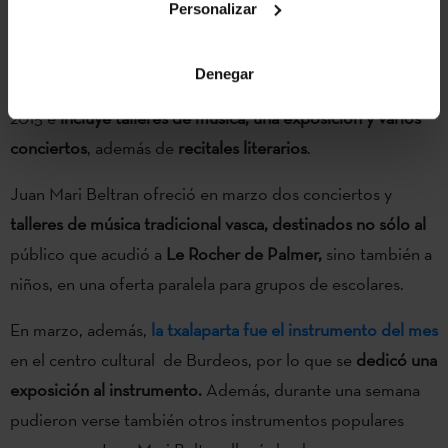
Personalizar
un nuevo programa
dedicado específicamente a la cultura
vasca, y más especialmente a la música vasca
. La oferta de
Denegar
la programación se desarrolla entre primavera y otoño de
2015 e
incluye talleres de música, una exposición y varios
conciertos
, además de
recitales literarios
.
Juan Mari Beltran ofreció en marzo dos conciertos y
talleres de música tradicional vasca, destinados no sólo al
público que acudió a
Le Rocher de Palmer,
sino también a
niños, en una oferta paralela para grupos de escolares.
En marzo, además,
la txalaparta fue el instrumento del mes
en el centro cultural de Burdeos, por lo que se
dedicó una
exposición al instrumento.
Además, durante una semana
pudieron verse también otros instrumentos populares