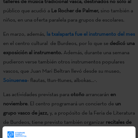
talleres de música tradicional vasca, destinados no sólo al
público que acudió a
Le Rocher de Palmer,
sino también a
niños, en una oferta paralela para grupos de escolares.
En marzo, además,
la txalaparta fue el instrumento del mes
en el centro cultural de Burdeos, por lo que se
dedicó una
exposición al instrumento.
Además, durante una semana
pudieron verse también otros instrumentos populares
vascos, que Juan Mari Beltran llevó desde su museo,
Soinuenea
– flautas, ttun-ttunes, albokas…-.
Las actividades previstas para
otoño
arrancarán
en
noviembre
. El centro programará un concierto de
un
grupo vasco de jazz,
y, a propósito de la Feria de Literatura
de Burdeos, tiene previsto también organizar
recitales de
literatura vasca.