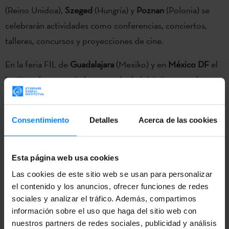
(Reino Unidoa),
Szeged
(Hungría) y
Poznan
(Polonia) se
celebrarán actividades como conferencias, conciertos,
talleres, concursos y proyecciones de cine.
En la feria FIL de
Guadalajara
(Mexiko) y en
México DF
el
Instituto ha orgazniado una serie de iniciativas para la
promoción de la literatura vasca; allá está ya estos días la
escritora
Arantxa Urretabizkaia
, en calidad de
Consentimiento
Detalles
Acerca de las cookies
representante de nuestra literatura. En
Montevideon
(Uruguay), la Cinemateca Uruguaya, Territorios y
Fronteras, Zinebi y Etxepare han organizado la Muestra de
Esta página web usa cookies
Cine Vasco, que ofrecerá 8 largometrajes y 8 cortos, los
Las cookies de este sitio web se usan para personalizar
más destacados de los últimos años; habrá también una
el contenido y los anuncios, ofrecer funciones de redes
sociales y analizar el tráfico. Además, compartimos
exposición y una mesa redonda.
información sobre el uso que haga del sitio web con
nuestros partners de redes sociales, publicidad y análisis
En el mismo
Montevideo
se celebrará el Día del Euskera