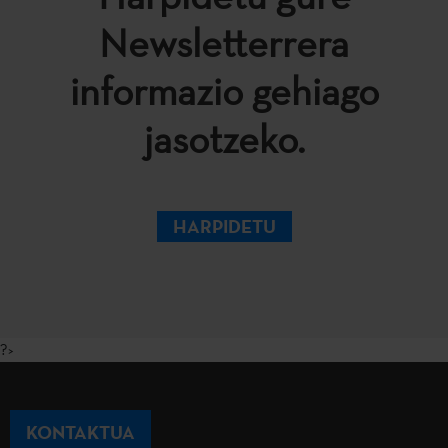
Newsletterrera
informazio gehiago
jasotzeko.
HARPIDETU
?>
KONTAKTUA