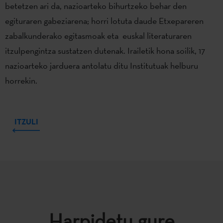
betetzen ari da, nazioarteko bihurtzeko behar den
egituraren gabeziarena; horri lotuta daude Etxepareren
zabalkunderako egitasmoak eta euskal literaturaren
itzulpengintza sustatzen dutenak. Irailetik hona soilik, 17
nazioarteko jarduera antolatu ditu Institutuak helburu
horrekin.
ITZULI
Harpidetu gure