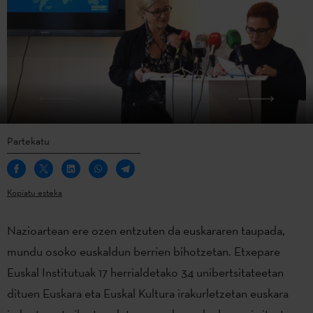
Partekatu
Kopiatu esteka
Nazioartean ere ozen entzuten da euskararen taupada,
mundu osoko euskaldun berrien bihotzetan. Etxepare
Euskal Institutuak 17 herrialdetako 34 unibertsitateetan
dituen Euskara eta Euskal Kultura irakurletzetan euskara