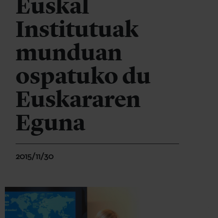
Euskal
Institutuak
munduan
ospatuko du
Euskararen
Eguna
2015/11/30