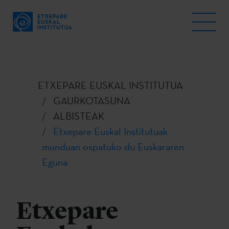
ETXEPARE EUSKAL INSTITUTUA
GAURKOTASUNA
ALBISTEAK
Etxepare Euskal Institutuak
munduan ospatuko du Euskararen
Eguna
Etxepare