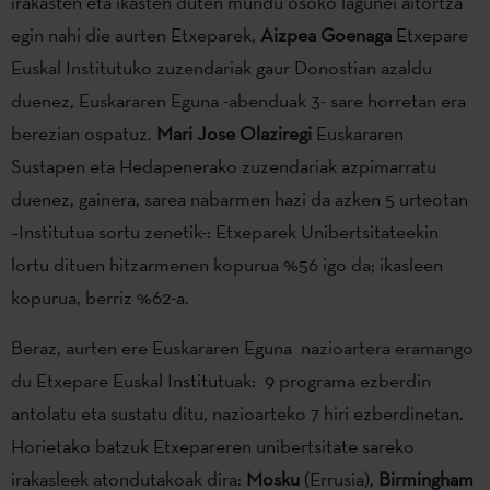
irakasten eta ikasten duten mundu osoko lagunei aitortza
egin nahi die aurten Etxeparek,
Aizpea Goenaga
Etxepare
Euskal Institutuko zuzendariak gaur Donostian azaldu
duenez, Euskararen Eguna -abenduak 3- sare horretan era
berezian ospatuz.
Mari Jose Olaziregi
Euskararen
Sustapen eta Hedapenerako zuzendariak azpimarratu
duenez, gainera, sarea nabarmen hazi da azken 5 urteotan
–Institutua sortu zenetik-: Etxeparek Unibertsitateekin
lortu dituen hitzarmenen kopurua %56 igo da; ikasleen
kopurua, berriz %62-a.
Beraz, aurten ere Euskararen Eguna nazioartera eramango
du Etxepare Euskal Institutuak: 9 programa ezberdin
antolatu eta sustatu ditu, nazioarteko 7 hiri ezberdinetan.
Horietako batzuk Etxepareren unibertsitate sareko
irakasleek atondutakoak dira:
Mosku
(Errusia),
Birmingham