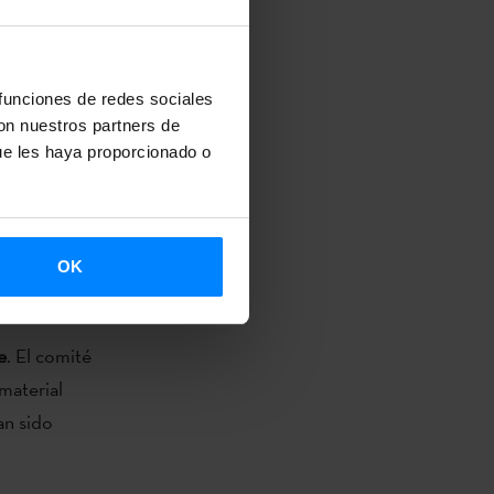
as en Ruta
IE
para
avés de un
 funciones de redes sociales
con nuestros partners de
ue les haya proporcionado o
 vascos está
Arzalluz
,
ano
, tiene
OK
 marcos de
tas.
e
. El comité
 material
an sido