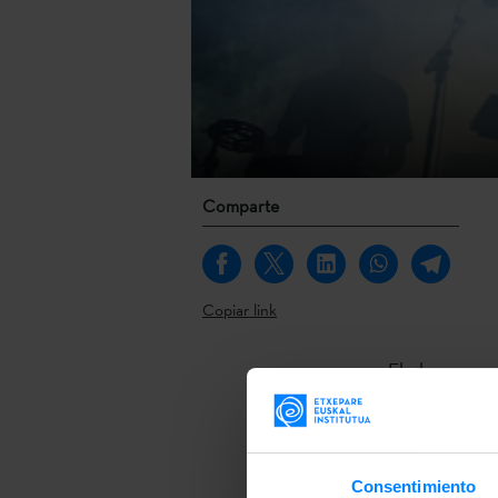
Comparte
Copiar link
El plazo para
Ruta
finalizar
por
AIE
para
través de un 
Consentimiento