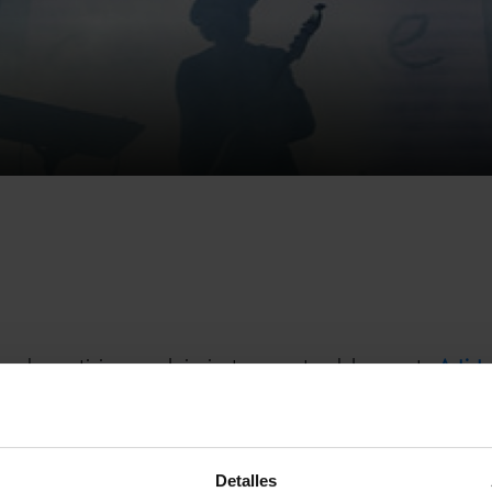
 poder participar en el siguiente semestre del proyecto
Artist
á el 24 de marzo
. AIEnRUTa-Artistas en Ruta es un programa 
potenciar la música en directo y acercar los nuevos talentos al
circuito de actuaciones en locales de música en directo.
Detalles