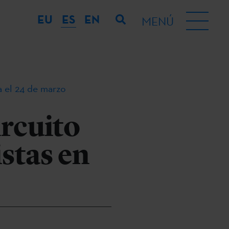
EU
ES
EN
MENÚ
na el 24 de marzo
ircuito
istas en