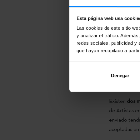
El plazo para
finalizará el 
Esta página web usa cookie
potenciar la 
Las cookies de este sitio we
circuito de a
y analizar el tráfico. Ademá
redes sociales, publicidad y
Gracias al co
que hayan recopilado a parti
garantizada e
directora del
Denegar
como fin
dar 
expresión a lo
Existen
dos m
de Artistas en
enviado tendr
aceptadas en 