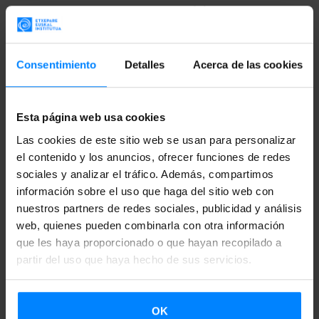
organizada por la
Secretaría General de Acción Exterior
del Gobierno Vasco gira en torno a la danza
y participan
bailarines y profesores de baile provenientes de todo el
Consentimiento
Detalles
Acerca de las cookies
mundo.
Este año el programa se realiza bajo la
coordinación del experto dantzari y profesor de baile
Oier
Araolaza.
Esta página web usa cookies
Las cookies de este sitio web se usan para personalizar
Gaztemundu ofrece la oportunidad de conocer la realidad
el contenido y los anuncios, ofrecer funciones de redes
vasca de cerca, realizando una
estancia de dos semanas
sociales y analizar el tráfico. Además, compartimos
con gastos cubiertos. Durante esos 15 días, los jóvenes
información sobre el uso que haga del sitio web con
nuestros partners de redes sociales, publicidad y análisis
participan en diferentes actividades organizadas: jornadas
web, quienes pueden combinarla con otra información
laborales, sesiones de debate, visitas… Los requisitos: ser
que les haya proporcionado o que hayan recopilado a
mayor de edad, no haber participado en el programa
partir del uso que haya hecho de sus servicios.
desde 2003 y acreditar ser bailarin o profesor de danza.
Los solicitantes
grabaron un vídeo
impartiendo una clase
OK