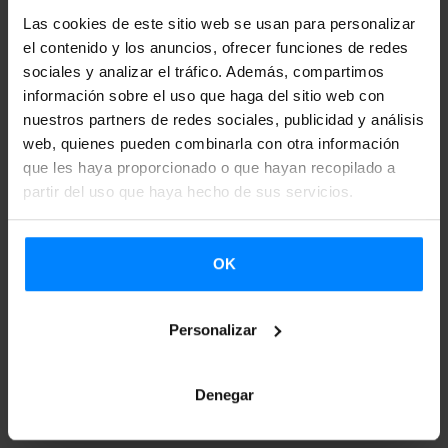
elaborar creaciones artísticas. Por otro lado, afirma que
Las cookies de este sitio web se usan para personalizar
el contenido y los anuncios, ofrecer funciones de redes
este movimiento no ha llegado a Euskal Herria pero, cada
sociales y analizar el tráfico. Además, compartimos
vez más artístas utilizan las redes sociales, blogs, y páginas
información sobre el uso que haga del sitio web con
web para publicar sus obras. Ha puesto como ejemplo a
nuestros partners de redes sociales, publicidad y análisis
los artistas Igor Rezola, Saioa Olmo o Ismael Iglesia, entre
web, quienes pueden combinarla con otra información
que les haya proporcionado o que hayan recopilado a
otros. La comunicadora y profesora
Ane Castelruiz
,
ha
partir del uso que haya hecho de sus servicios.
hablado sobre la importancia de las redes sociales en el
aula
. Defiende la necesidad de adecuarse al contexto
actual y utilizar las redes sociales como herramienta para la
OK
enseñanza. Teniendo en cuenta el perfil de cada clase, se
debe adecuar la forma de implantar las redes sociales
Personalizar
pero, puede ser una vía para acercarse al alumno y hacer
que el resultado del trabajo sea más visible.
Denegar
Segundo día