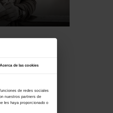
Acerca de las cookies
l del Libro de
tand en la
e difusión.
 funciones de redes sociales
a,
Mari Jose
con nuestros partners de
ue les haya proporcionado o
 escritora
es, lectores y