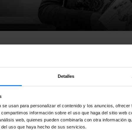
Detalles
s libros vascos tendrán presencia en la
FIL, Feria Internaciona
(México):
las asociaciones de editores vascos cuentan con un s
s
e hoy el
Instituto Vasco Etxepare
realiza también allá labores d
b se usan para personalizar el contenido y los anuncios, ofrecer
 sumarán la directora para la Promoción y Difusión del Eusker
s, compartimos información sobre el uso que haga del sitio web 
 análisis web, quienes pueden combinarla con otra información q
armele Jaio,
que acude a la feria por iniciativa del Instituto. La
r del uso que haya hecho de sus servicios.
os días 5 y 6 de diciembre en diversos encuentros con estudiant