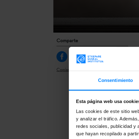
Comparte
Copiar link
Consentimiento
Un año más lo
Guadalajara 
Esta página web usa cookie
feria, y desd
Las cookies de este sitio we
Mañana se les
y analizar el tráfico. Ademá
redes sociales, publicidad y
Olaziregi, y K
que hayan recopilado a parti
participará l