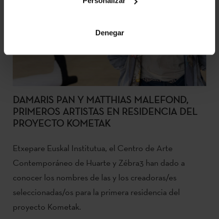
Personalizar
Denegar
DAMARIS PAN Y MATTHIAS MALEFOND,
PRIMEROS ARTISTAS EN RESIDENCIA DEL
PROYECTO KOMETAK
Etxepare Euskal Institutua, el Centro de Arte
Contemporáneo de Huarte y Zébra3 han dado a
conocer los nombres de las y los creadoras/es
seleccionadas/os para la primera residencia del
proyecto Kometak.