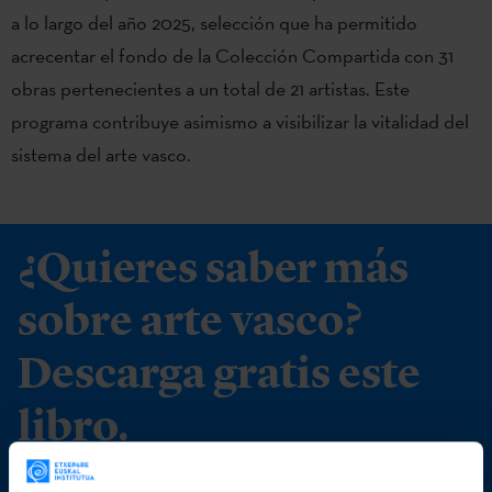
a lo largo del año 2025, selección que ha permitido
acrecentar el fondo de la Colección Compartida con 31
obras pertenecientes a un total de 21 artistas. Este
programa contribuye asimismo a visibilizar la vitalidad del
sistema del arte vasco.
¿Quieres saber más
sobre arte vasco?
Descarga gratis este
libro.