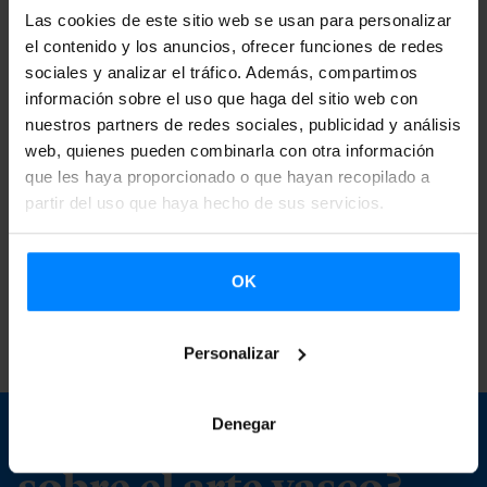
estructuras culturales del País Vasco, al tiempo que
Las cookies de este sitio web se usan para personalizar
impulsa líneas de colaboración estables con las principales
el contenido y los anuncios, ofrecer funciones de redes
sociales y analizar el tráfico. Además, compartimos
exposiciones internacionales de arte contemporáneo.
información sobre el uso que haga del sitio web con
Desde su puesta en marcha en 2019, ZABAL ha propiciado
nuestros partners de redes sociales, publicidad y análisis
web, quienes pueden combinarla con otra información
colaboraciones con algunas de las citas más relevantes del
que les haya proporcionado o que hayan recopilado a
arte contemporáneo mundial —entre ellas, la Bienal de São
partir del uso que haya hecho de sus servicios.
Paulo, Documenta Fifteen, la Bienal de Shanghái, la Bienal
de Venecia, la Bienal de Estambul o la Bienal de Sídney—,
OK
contribuyendo de forma decisiva a la difusión y
reconocimiento internacional del arte vasco.
Personalizar
¿Quieres saber más
Denegar