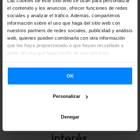
Las cookies de este sitio web se usan para personalizar
el contenido y los anuncios, ofrecer funciones de redes
VOLVER
sociales y analizar el tráfico. Además, compartimos
información sobre el uso que haga del sitio web con
nuestros partners de redes sociales, publicidad y análisis
web, quienes pueden combinarla con otra información
que les haya proporcionado o que hayan recopilado a
partir del uso que haya hecho de sus servicios.
Recibe avisos en tu
OK
correo electrónico
Personalizar
cuando se abran
Denegar
convocatorias de tu
interés.