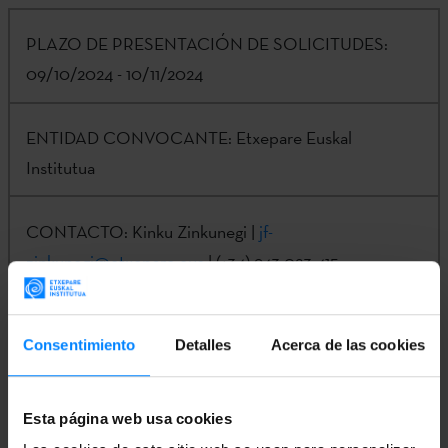
PLAZO DE PRESENTACIÓN DE SOLICITUDES:
09/10/2024 - 10/11/2024
ENTIDAD CONVOCANTE:
Etxepare Euskal
Institutua
CONTACTO:
Kinku Zinkunegi |
jf-
zinkunegi@etxepare.eus
| (+34) 943 023 415
Información completa en el
Boletín Oficial del País Vasco
Consentimiento
Detalles
Acerca de las cookies
(BOPV)
Esta página web usa cookies