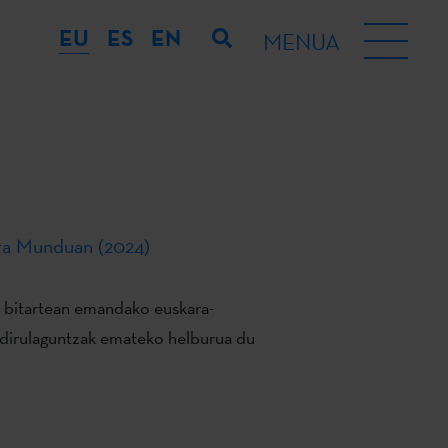
EU
ES
EN
MENUA
ra Munduan (2024)
a bitartean emandako euskara-
i dirulaguntzak emateko helburua du