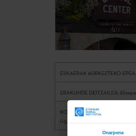
ESKAERAK AURKEZTEKO EPEA
ERAKUNDE DEITZAILEA:
Etxepar
KONTAKTUA:
Kinku Zinkunegi |
j
(+34) 943 023 415
Onarpena