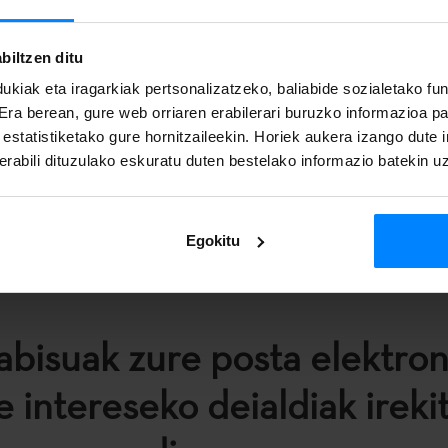
taritzaren Aldizkarian
(EHAA)
biltzen ditu
ukiak eta iragarkiak pertsonalizatzeko, baliabide sozialetako f
 Era berean, gure web orriaren erabilerari buruzko informazioa p
a estatistiketako gure hornitzaileekin. Horiek aukera izango dute
rabili dituzulako eskuratu duten bestelako informazio batekin u
Egokitu
abisuak zure posta elektro
e intereseko deialdiak ireki