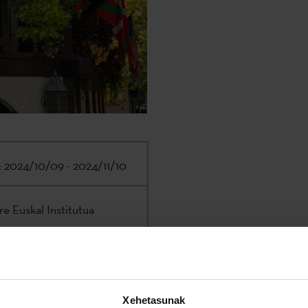
:
2024/10/09 - 2024/11/10
e Euskal Institutua
f-zinkunegi@etxepare.eus
|
Xehetasunak