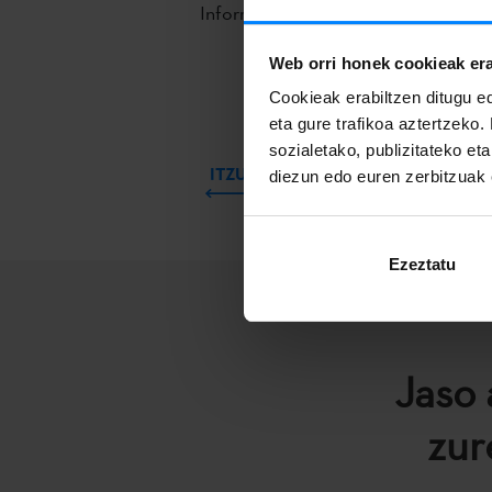
Informazio osoa
Euskal Herriko Agin
Web orri honek cookieak era
Cookieak erabiltzen ditugu ed
eta gure trafikoa aztertzeko.
sozialetako, publizitateko et
ITZULI
diezun edo euren zerbitzuak e
Ezeztatu
Jaso 
zur