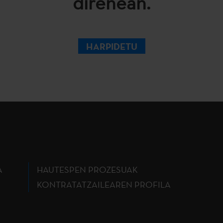
direnean.
HARPIDETU
A
HAUTESPEN PROZESUAK
KONTRATATZAILEAREN PROFILA