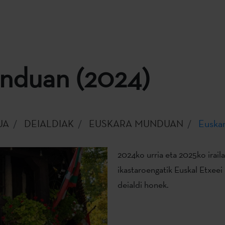
nduan (2024)
UA
DEIALDIAK
EUSKARA MUNDUAN
Euska
2024ko urria eta 2025ko irail
ikastaroengatik Euskal Etxee
deialdi honek.