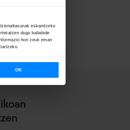
untzionaltasunak eskaintzeko
artekatzen dugu baliabide
 informazio hori zeuk eman
ztartzeko.
OK
nikoan
tzen