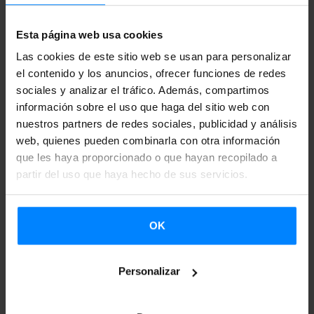
importante espacio a escala internacional para la
Esta página web usa cookies
exhibición y contratación de espectáculos de teatro,
Las cookies de este sitio web se usan para personalizar
movimiento y circo, en particular de artes de calle, así
el contenido y los anuncios, ofrecer funciones de redes
como en un lugar de encuentro para los profesionales de
sociales y analizar el tráfico. Además, compartimos
las artes escénicas. Es una cita anual durante la segunda
información sobre el uso que haga del sitio web con
semana de septiembre en la que pueden conocerse los
nuestros partners de redes sociales, publicidad y análisis
web, quienes pueden combinarla con otra información
montajes más recientes, en particular los más innovadores.
que les haya proporcionado o que hayan recopilado a
En la Fira tienen su lugar las diversas disciplinas escénicas,
partir del uso que haya hecho de sus servicios.
con una variada oferta para todos los públicos tanto de
producción española como de otros países.
OK
57 propuestas artísticas
El programa de esta edición incluye 57 propuestas
Personalizar
artísticas; 24 ellas son el resultado del programa de Ayuda