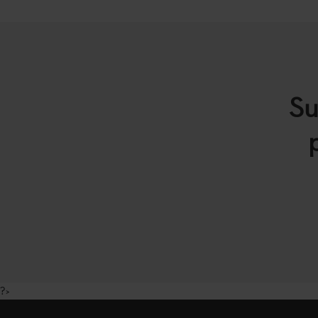
Su
?>