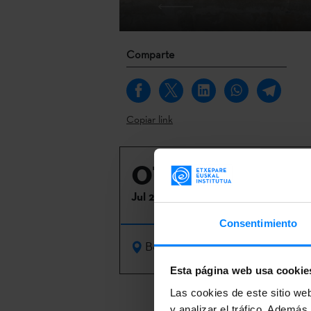
Comparte
Copiar link
01
Jul 2025
Consentimiento
Berlin
Esta página web usa cookie
Las cookies de este sitio we
El lectorado 
y analizar el tráfico. Ademá