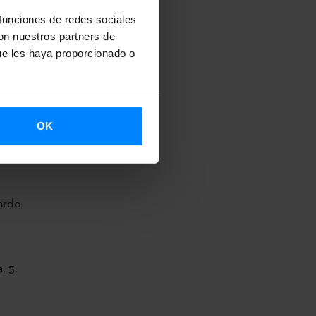
re la poesía
 funciones de redes sociales
vendrán el
con nuestros partners de
 jornada está
ue les haya proporcionado o
ora Paula
rsidades.
tación y
OK
del País Vasco
nardo
, 5.