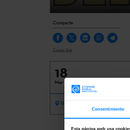
Comparte
Copiar link
18
Mar 2024
Bolonia | Venecia
Consentimiento
Con motivo de
Esta página web usa cookie