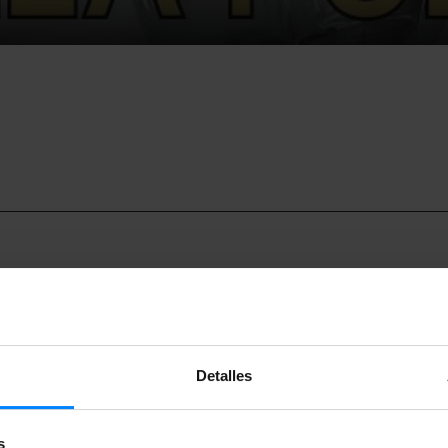
Detalles
l Día Internacional de la Poesía, la
Università Ca’ Foscari Ven
s