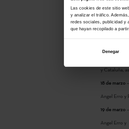
Universitá di
Las cookies de este sitio we
vasca y catal
y analizar el tráfico. Ademá
escritor y tr
redes sociales, publicidad y
que hayan recopilado a parti
organizada por
Marqués Insti
Las jornadas 
Denegar
conexión entr
y Cataluña, a
18 de marzo
—
Angel Erro y 
19 de marzo
—
Angel Erro y 