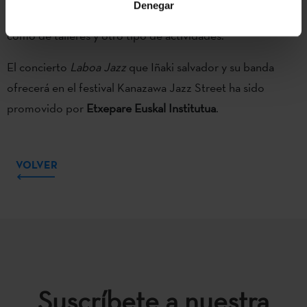
Denegar
jazz durante estos tres días, tanto en forma de conciertos
como de talleres y otro tipo de actividades.
El concierto
Laboa Jazz
que Iñaki salvador y su banda
ofrecerá en el festival Kanazawa Jazz Street ha sido
promovido por
Etxepare Euskal Institutua
.
VOLVER
Suscríbete a nuestra