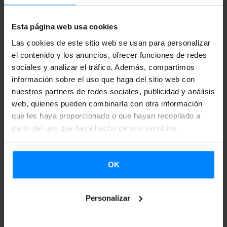
de Kanazawa,
a las 17:30
.
Esta página web usa cookies
Iñaki Salvador
(San Sebastián, 1962), músico de formación
Las cookies de este sitio web se usan para personalizar
clásica, ha desarrollado gran parte de su carrera dentro del
el contenido y los anuncios, ofrecer funciones de redes
ámbito del jazz. Ha realizado trabajos de composición
sociales y analizar el tráfico. Además, compartimos
para algunas compañías musicales y teatrales y, además,
información sobre el uso que haga del sitio web con
lidera sus propias formaciones de jazz. En la actualidad
nuestros partners de redes sociales, publicidad y análisis
web, quienes pueden combinarla con otra información
también es profesor de piano-jazz en el Centro Superior
que les haya proporcionado o que hayan recopilado a
de Música del País Vasco, Musikene.
partir del uso que haya hecho de sus servicios.
El festival Kanazawa Jazz Street, creado en 2009
, celebra
este año su
11ª edición
, y tendrá lugar
del 14 al 16 de
OK
septiembre
. En él se reúnen músicos de jazz de todo el
mundo para ofrecer
más de 200 eventos
, y el encuentro
Personalizar
atrae
alrededor de 100.000 visitantes
todos los años. Las
calles y salas de esta ciudad japonesa se llenan de música