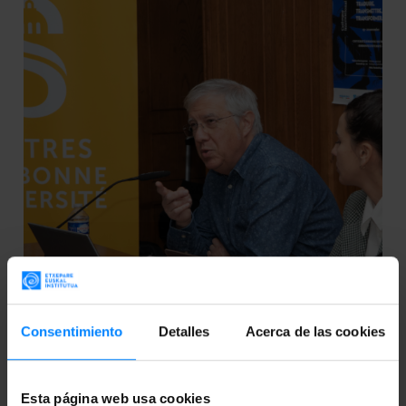
ETXEPARE EUSKAL INSTITUTUA LLEVA A
PARÍS LOS RETOS DE LAS LENGUAS
Consentimiento
Detalles
Acerca de las cookies
MINORIZADAS
El congreso internacional ´Lenguas minorizadas en
Esta página web usa cookies