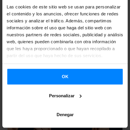
contexto francófono: traducir, transmitir, transformar´
Las cookies de este sitio web se usan para personalizar
se ha celebrado en las universidades Sorbonne
el contenido y los anuncios, ofrecer funciones de redes
sociales y analizar el tráfico. Además, compartimos
Nouvelle y Sorbonne, y ha acogido a unas 20
información sobre el uso que haga del sitio web con
ponencias.
nuestros partners de redes sociales, publicidad y análisis
web, quienes pueden combinarla con otra información
que les haya proporcionado o que hayan recopilado a
partir del uso que haya hecho de sus servicios.
OK
Personalizar
Denegar