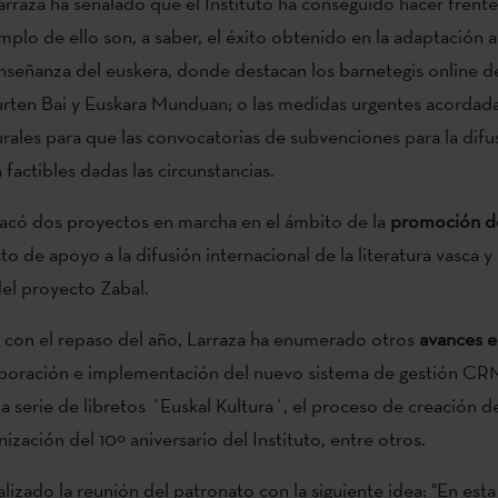
rraza ha señalado que el Instituto ha conseguido hacer frente a
emplo de ello son, a saber, el éxito obtenido en la adaptación 
enseñanza del euskera, donde destacan los barnetegis online d
rten Bai y Euskara Munduan; o las medidas urgentes acordada
urales para que las convocatorias de subvenciones para la difu
 factibles dadas las circunstancias.
acó dos proyectos en marcha en el ámbito de la
promoción de
 de apoyo a la difusión internacional de la literatura vasca y 
el proyecto Zabal.
 con el repaso del año, Larraza ha enumerado otros
avances e
laboración e implementación del nuevo sistema de gestión CRM
la serie de libretos ´Euskal Kultura´, el proceso de creación d
ización del 10º aniversario del Instituto, entre otros.
alizado la reunión del patronato con la siguiente idea: "En est