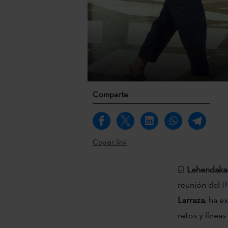
Comparte
Copiar link
El
Lehendakar
reunión del P
Larraza
, ha e
retos y línea