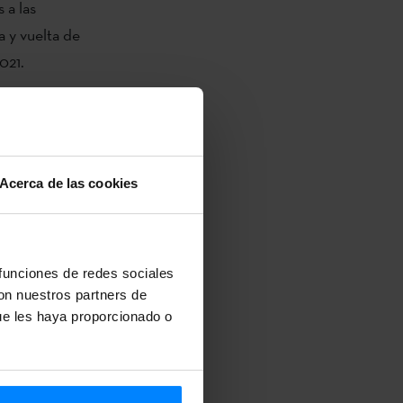
 a las
a y vuelta de
021.
 euskera y de
creado un
la
a entidad
Acerca de las cookies
a la
do el
a para
 funciones de redes sociales
de superación
con nuestros partners de
ue les haya proporcionado o
eas de trabajo
euskera en el