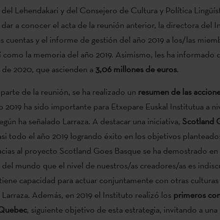
o del Lehendakari y del Consejero de Cultura y Política Lingüís
s dar a conocer el acta de la reunión anterior, la directora del I
s cuentas y el informe de gestión del año 2019 a los/las miem
í como la memoria del año 2019. Asimismo, les ha informado d
 de 2020, que ascienden a
3,06 millones de euros
.
 parte de la reunión, se ha realizado un
resumen de las accione
ño 2019 ha sido importante para Etxepare Euskal Institutua a ni
según ha señalado Larraza. A destacar una iniciativa,
Scotland 
si todo el año 2019 logrando éxito en los objetivos planteado
racias al proyecto Scotland Goes Basque se ha demostrado en l
del mundo que el nivel de nuestros/as creadores/as es indiscu
 tiene capacidad para actuar conjuntamente con otras culturas
Larraza. Además, en 2019 el Instituto realizó los
primeros con
e Quebec
, siguiente objetivo de esta estrategia, invitando a un