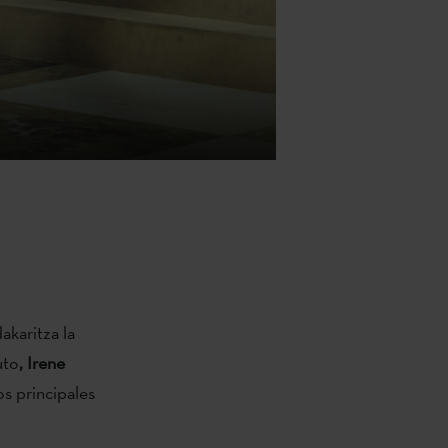
akaritza la
uto
, Irene
os principales