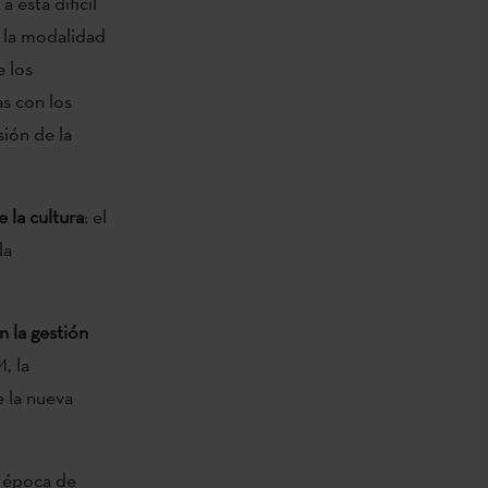
 esta difícil
a la modalidad
e los
s con los
sión de la
 la cultura
: el
la
n la gestión
, la
e la nueva
a época de