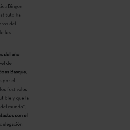
tica Bingen
nstituto ha
bros del
e los
s del año
vel de
Goes Basque
,
s por el
os festivales
tible y que la
 del mundo",
tactos con el
a delegación