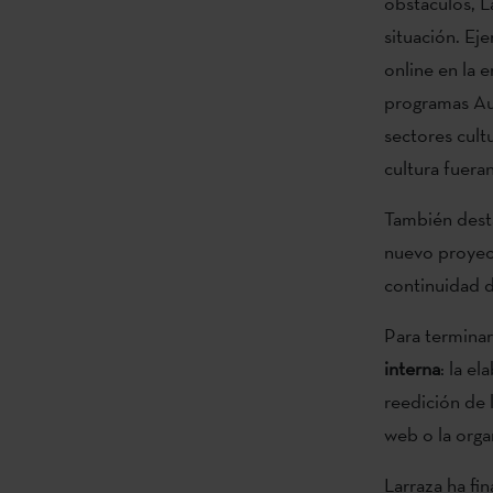
obstáculos, La
situación. Ej
online en la 
programas Au
sectores cult
cultura fueran
También dest
nuevo proyecto
continuidad d
Para terminar
interna
: la e
reedición de 
web o la organ
Larraza ha fin