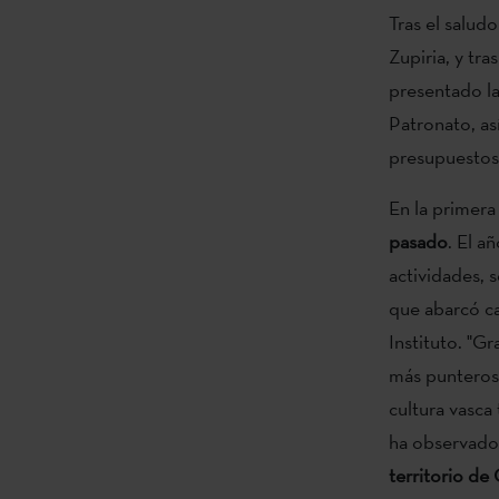
Tras el salud
Zupiria, y tra
presentado la
Patronato, as
presupuestos
En la primera
pasado
. El a
actividades, 
que abarcó ca
Instituto. "G
más punteros 
cultura vasca
ha observado 
territorio d