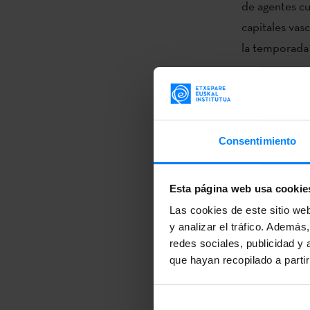
de agentes cu
capitales vasc
la temporada 
En 2019 tamb
la cultura vas
nuevo puesto 
inauguración 
Consentimiento
CONICET. Asi
enseñanza de
Esta página web usa cookie
mundo–, Argen
Las cookies de este sitio we
alumnos de ni
y analizar el tráfico. Ademá
del 77%.
redes sociales, publicidad y
que hayan recopilado a parti
Para finaliza
transversales