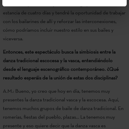
La semana que viene viajo a Edimburgo para realizar una
estancia de cuatro días y tendré la oportunidad de trabajar
con los bailarines de allí y reforzar las interconexiones,
cómo podríamos incluir nuestro estilo en sus bailes y
viceversa.
Entonces, este espectáculo busca la simbiosis entre la
danza tradicional escocesa y la vasca, entendiéndolo
desde el lenguaje escenográfico contemporáneo. ¿Qué
resultado esperáis de la unión de estas dos disciplinas?
A.M.: Bueno, yo creo que hoy en día, tenemos muy
presentes la danza tradicional vasca y la escocesa. Aquí,
tenemos muchos grupos de baile de danza tradicional. En
romerías, fiestas del pueblo, plazas… La tenemos muy
presente y eso quiere decir que la danza vasca es