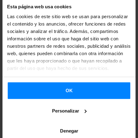
de crear música para nuestra actuación. Ella quería
Esta página web usa cookies
conocer algunos ritmos y música, y nos pusimos a ello.
Las cookies de este sitio web se usan para personalizar
Desde este punto de partida, poco a poco comenzamos a
el contenido y los anuncios, ofrecer funciones de redes
trabajar sobre distintas ideas. Enseguida nos dimos cuenta
sociales y analizar el tráfico. Además, compartimos
información sobre el uso que haga del sitio web con
de que algunos ritmos se repetían o, por lo menos, había
nuestros partners de redes sociales, publicidad y análisis
muchas similitudes entre los dos estilos. Respecto a los
web, quienes pueden combinarla con otra información
movimientos y los pasos de baile, también había muchas
que les haya proporcionado o que hayan recopilado a
similitudes y tirando de estas similitudes comenzamos a
partir del uso que haya hecho de sus servicios.
crear la coreografía paso a paso.
Seguimos en ello. Ahora, nuestra relación es virtual. Es
OK
decir, trabajamos por teléfono o por vídeo, sobre todo. Al
mismo tiempo, yo sigo trabajando con mi grupo aquí y ella
Personalizar
trabaja con su grupo escocés. Por ahora funcionamos de
esta manera.
Denegar