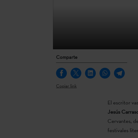
Comparte
Copiar link
El escritor v
Jesús Carras
Cervantes, d
festivales lit