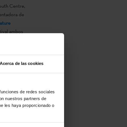
outh Centre,
sentadora de
rature
tival ambos
entación, con
tuto
Acerca de las cookies
stival
, con
nte, Kirmen
 funciones de redes sociales
con nuestros partners de
ra y cultura
ue les haya proporcionado o
ra
, junto con