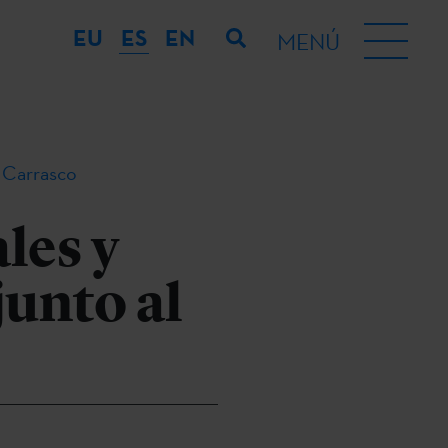
EU
ES
EN
MENÚ
s Carrasco
les y
junto al