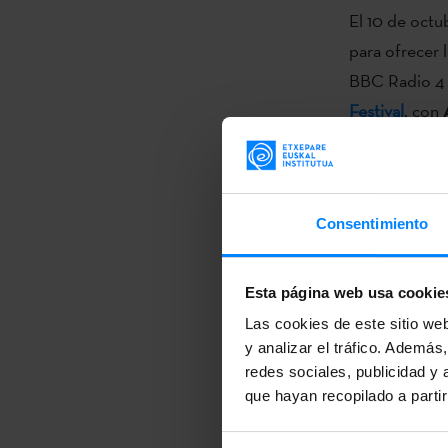
El 10 de octub
para ofrecer 
BBC Radio 4
Festival
, con
autores realiz
El día 12, Uri
la ayuda del 
Consentimiento
Cervantes de
Mariana Casa
Esta página web usa cookie
Para finaliza
Las cookies de este sitio we
y analizar el tráfico. Ademá
Uribe estará
redes sociales, publicidad y
vasca
Ira Orti
que hayan recopilado a parti
El escritor v