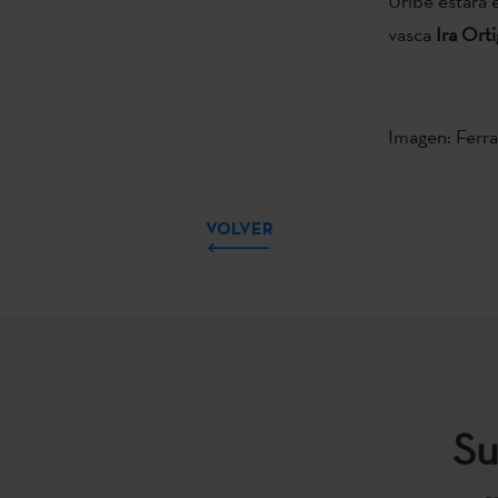
Uribe estará
vasca
Ira Orti
Imagen: Ferr
VOLVER
Su