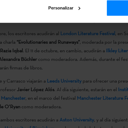
co
, con la colaboración del
Instituto Vasco Etxepare
y el Instit
Personalizar
el
10 al 15 de octubre
. Ofrecerán charlas en diferentes univers
erarios como London Literature Festival o Ilkley Literature Festi
re, los escritores acudirán al
London Literature Festival
, en S
la charla
“Evolutionaries and Runaways”
, moderada por la pre
Razia Iqbal
. El 11 de octubre, en cambio, acudirán a
Ilkley Lite
Alexandra Büchler
como moderadora. Además, durante el fes
arán firmas de libros.
be y Carrasco viajarán a
Leeds University
para ofrecer una pres
profesor
Javier López Alós
. Al día siguiente, estarán en el
Insti
 Manchester
, en el marco del festival
Manchester Literature Fe
le O’Ryan
como moderadora.
r, ambos escritores acudirán a
Aston University
, y al día siguie