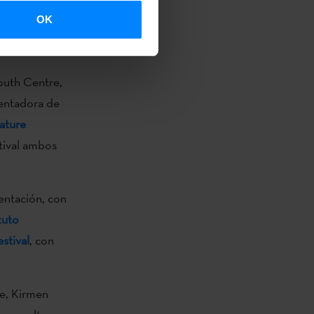
uto
OK
idades y
val.
outh Centre,
sentadora de
rature
tival ambos
entación, con
tuto
stival
, con
nte, Kirmen