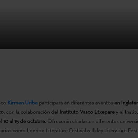
asco
Kirmen Uribe
participará en diferentes eventos
en Inglater
co
, con la colaboración del
Instituto Vasco Etxepare
y el Instit
el
10 al 15 de octubre
. Ofrecerán charlas en diferentes univers
erarios como London Literature Festival o Ilkley Literature Festi