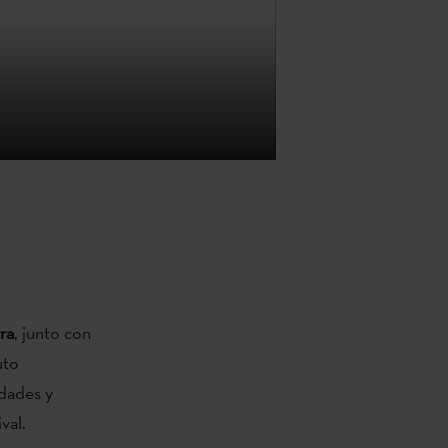
ra
, junto con
uto
idades y
val.