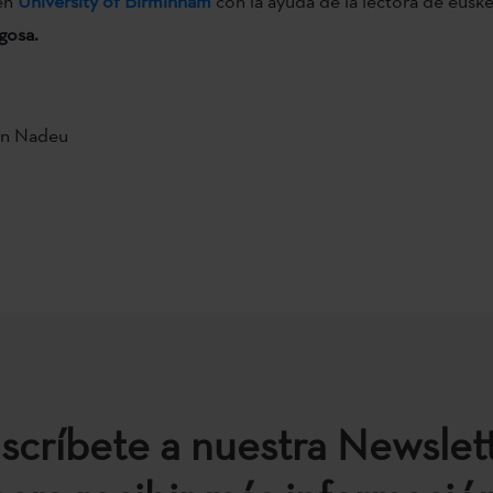
 en
University of Birminham
con la ayuda de la lectora de euske
gosa.
an Nadeu
scríbete a nuestra Newslet