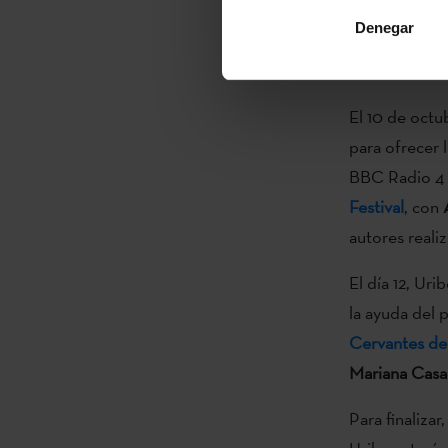
Jesús Carras
Denegar
Cervantes, d
festivales lit
El 10 de octub
para ofrecer 
BBC Radio 4
Festival
, con
autores realiz
El día 12, Uri
la ayuda del 
Cervantes de
Mariana Casa
Para finaliza