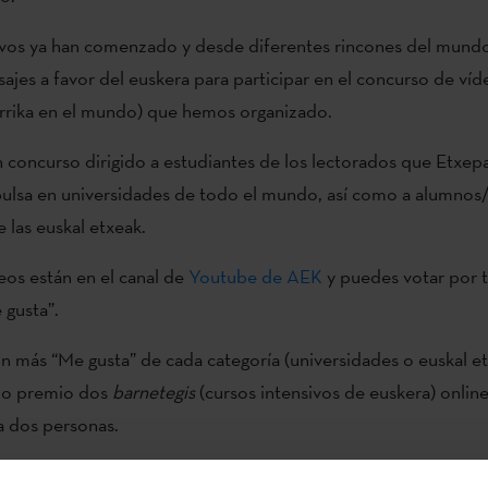
ivos ya han comenzado y desde diferentes rincones del mun
ajes a favor del euskera para participar en el concurso de víd
rika en el mundo) que hemos organizado.
n concurso dirigido a estudiantes de los lectorados que Etxep
pulsa en universidades de todo el mundo, así como a alumnos/
las euskal etxeak.
eos están en el canal de
Youtube de AEK
y puedes votar por t
 gusta”.
n más “Me gusta” de cada categoría (universidades o euskal e
mo premio dos
barnetegis
(cursos intensivos de euskera) onlin
a dos personas.
más votados de la red de universidades: un
barnetegi
online o