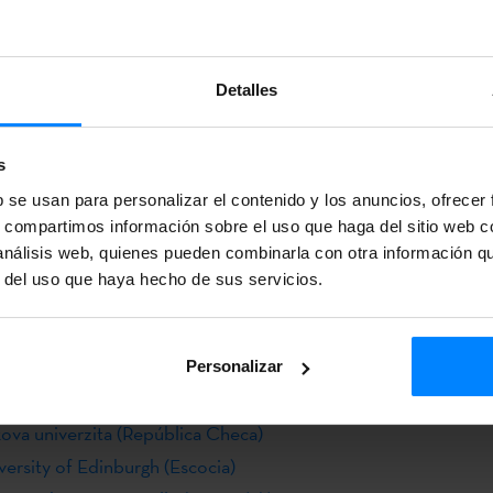
a dos personas
más votados de la red de euskal etxeak: barnetegi online orga
a dos personas
Detalles
vídeo favorito
hasta el 1 de marzo!
El mismo día comunicarem
s
res/as.
bat Euskal Etxea Buenos Aires (Argentina)
b se usan para personalizar el contenido y los anuncios, ofrecer
s, compartimos información sobre el uso que haga del sitio web 
rera Euskal Etxea, Buenos Aires (Argentina)
 análisis web, quienes pueden combinarla con otra información q
oko Centro Vasco Valladolid (I)
r del uso que haya hecho de sus servicios.
ko Centro Vasco Valladolid (II)
oko Euzko Etxea (Chile)
Euskal Etxea (Perú)
Personalizar
l Marreko Euzko Etxea (Chile)
ova univerzita (República Checa)
ersity of Edinburgh (Escocia)