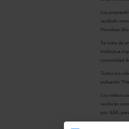
Los preparat
recibido mens
Munduan (Kor
Se trata de u
Institutua im
comunidad de 
Todos los víd
pulsando “Me
Los vídeos co
recibirán co
por AEK, par
Vídeos 