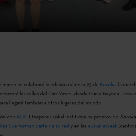
de marzo se celebrará la edición número 23 de
Korrika
, la marc
ecorrerá las calles del País Vasco, desde Irún a Bayona. Pero e
kera llegará también a otros lugares del mundo.
ión con
AEK
, Etxepare Euskal Institutua ha promovido
Korrika
des que forman parte de su red
y en las
euskal etxeak
(centros
o.