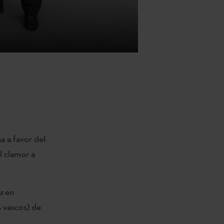
ha a favor del
l clamor a
s
en
 vascos) de