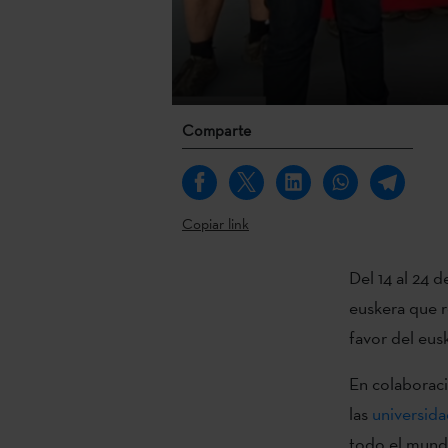
Comparte
Copiar link
Del 14 al 24 
euskera que r
favor del eus
En colaborac
las
universida
todo el mund