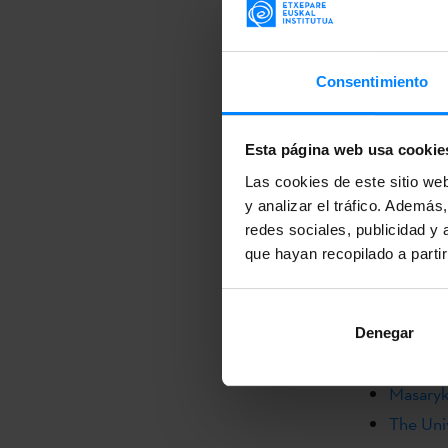
AEK par
Vídeos 
AEK par
Consentimiento
¡
Vota
por tu 
Esta página web usa cookie
los/las
ganado
Laurak 
Las cookies de este sitio we
y analizar el tráfico. Ademá
Beti Aur
redes sociales, publicidad y
Gure Tx
que hayan recopilado a parti
Gure Txo
Santiag
Limako 
Denegar
Viña de
Masaryk
The Univ