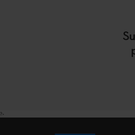
Su
?>