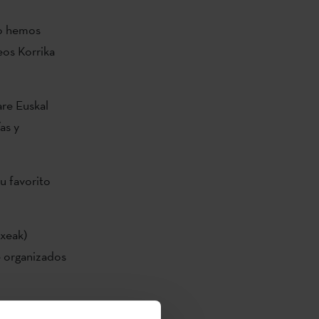
do hemos
eos Korrika
are Euskal
as y
u favorito
txeak)
e organizados
rganizado por