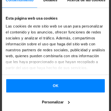
‘
El Drogas
’ (Natxo Leuza, 2022).
28 de mayo a las 16:00, en el Agrafka Cinema.
Esta página web usa cookies
1 de junio a las 18:30, en el Pod Baranami Cinema.
Las cookies de este sitio web se usan para personalizar
Después de la proyección, se ofrecerá un coloquio.
el contenido y los anuncios, ofrecer funciones de redes
Basque. Audiovisual.
CEDOC Market
azokan egongo da,
sociales y analizar el tráfico. Además, compartimos
Krakow Film Festival dela eta, Krakovian egingo den
información sobre el uso que haga del sitio web con
nuestros partners de redes sociales, publicidad y análisis
sormenezko dokumentalen koprodukzio topaketan.
web, quienes pueden combinarla con otra información
que les haya proporcionado o que hayan recopilado a
Maiatzaren 31tik ekainaren 3ra bitartean burutuko da eta
partir del uso que haya hecho de sus servicios.
ICAAk bi euskal proiektu aukeratu ditu ‘Co-production
meeting’ ekimenean parte hartzeko. Alde batetik, Balea
Media ekoiztetxeko Iñigo Lezertua ´Beloki, father and son
OK
´ proiektuarekin bertaratuko da, eta, bestetik, Kanaki
Filmseko Amaia Remirez García, ´Vréco: Sarajevo – New
Personalizar
York – Granada´ lanarekin joango da.