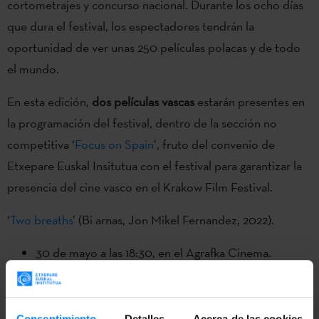
cortometrajes y concurso nacional. Durante los ocho días
que dura el festival, los espectadores tendrán la
oportunidad de ver unas 250 películas polacas y de todo
el mundo.
En esta edición,
dos películas vascas
estarán presentes en
la programación del festival, dentro de la sección no
competitiva ‘
Focus on Spain
’, fruto del convenio de
Etxepare Euskal Insitutua con el festival para garantizar la
presencia del cine vasco en el Krakow Film Festival.
‘
Two breaths
’ (Bi arnas, Jon Mikel Fernandez, 2022).
30 de mayo a las 18:30, en el Agrafka Cinema.
2 de junio a las 16:00, en el Agrafka Cinema Después
de la proyección, se ofrecerá un coloquio.
Consentimiento
Detalles
Acerca de las cookies