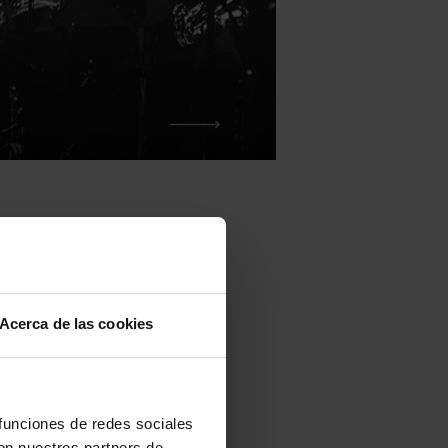
Acerca de las cookies
 del 20 al 22
más de 450
 funciones de redes sociales
udido al
con nuestros partners de