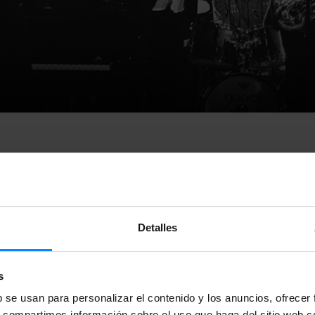
Detalles
val europeo de jazz
The Brussels Jazz Marathon
se ha realizado
s
uselas, y ha incluido cerca de 450 exitosos conciertos, con 
b se usan para personalizar el contenido y los anuncios, ofrecer
e ellos se encuentra
el batería vasco Borja Barrueta
, que ha ac
s, compartimos información sobre el uso que haga del sitio web 