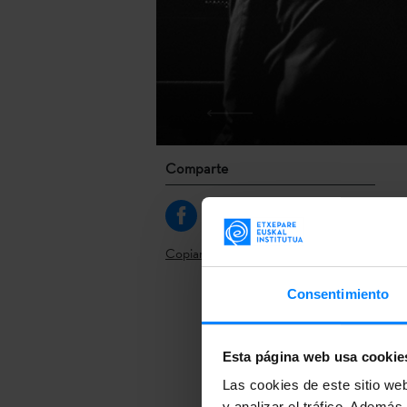
Comparte
Copiar link
Consentimiento
El gran festi
Esta página web usa cookie
de mayo en Br
Las cookies de este sitio we
artistas. Entr
y analizar el tráfico. Ademá