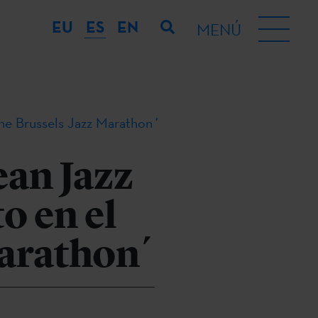
EU
ES
EN
MENÚ
The Brussels Jazz Marathon´
an Jazz
o en el
Marathon´