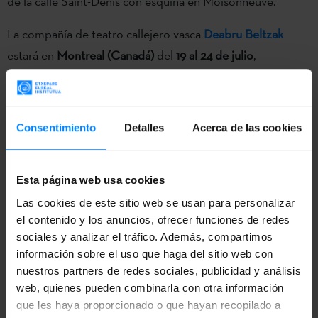
de la calle Saint-Denis con esquina en Moisonneuve.
La compañía de teatro callejero vasca
Deabru Beltzak
estará en
Montreal (Canadá)
del
19 al 24 de julio
,
participando en las actividades organizadas por el
375
aniversario de la ciudad
. Ofrecerán el espectáculo
callejero
Les Tambours de Feu
, todos los días, partiendo
Consentimiento
Detalles
Acerca de las cookies
de la calle Saint-Denis con esquina en Moisonneuve.
El espectáculo fusiona
música en directo, pirotecnia y
Esta página web usa cookies
efectos especiales
. Con una mano en el tambor y la otra
Las cookies de este sitio web se usan para personalizar
en la provocación, en el último trabajo de Deabru Beltzak
el contenido y los anuncios, ofrecer funciones de redes
los tambores vibran para iluminar las calles. La compañía
sociales y analizar el tráfico. Además, compartimos
información sobre el uso que haga del sitio web con
nació en 1996 de la mano de actores de diferentes
nuestros partners de redes sociales, publicidad y análisis
compañías de teatro vascas y desde entonces han creado
web, quienes pueden combinarla con otra información
10 espectáculos.
que les haya proporcionado o que hayan recopilado a