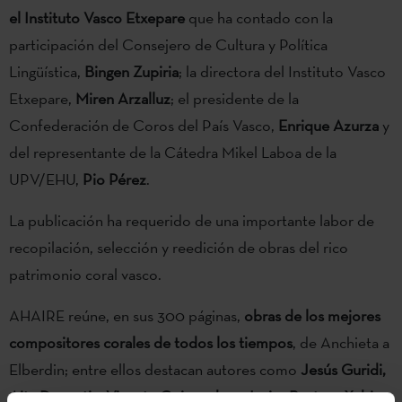
el Instituto Vasco Etxepare
que ha contado con la
participación del Consejero de Cultura y Política
Lingüística,
Bingen Zupiria
; la directora del Instituto Vasco
Etxepare,
Miren Arzalluz
; el presidente de la
Confederación de Coros del País Vasco,
Enrique Azurza
y
del representante de la Cátedra Mikel Laboa de la
UPV/EHU,
Pio Pérez
.
La publicación ha requerido de una importante labor de
recopilación, selección y reedición de obras del rico
patrimonio coral vasco.
AHAIRE reúne, en sus 300 páginas,
obras de los mejores
compositores corales de todos los tiempos
, de Anchieta a
Elberdin; entre ellos destacan autores como
Jesús Guridi,
Aita Donostia, Vicente Goicoechea, Javier Busto o Xabier