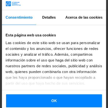
Sarasola
. La antología reúne obras sacras y profanas, en
euskera, castellano, francés y latín, y abarca desde obras
Consentimiento
Detalles
Acerca de las cookies
sencillas hasta otras de gran dificultad. Las obras incluidas
en el recopilatorio, algunas tan populares como “Maite” de
Pablo Sorozábal o “Maitia, nun zira?” de José Uruñuela,
Esta página web usa cookies
han sido sometidas a un proceso de revisión crítica bajo la
Las cookies de este sitio web se usan para personalizar
coordinación del compositor y editor David Azurza.
el contenido y los anuncios, ofrecer funciones de redes
sociales y analizar el tráfico. Además, compartimos
AHAIRE ha sido editada por EAE gracias al patrocinio del
información sobre el uso que haga del sitio web con
nuestros partners de redes sociales, publicidad y análisis
Instituto Vasco Etxepare, de la Cátedra Mikel Laboa de la
web, quienes pueden combinarla con otra información
UPV/EHU y de la Fundación Olaso Dorrea
, y ha contado
que les haya proporcionado o que hayan recopilado a
con la colaboración especial de
Eresbil-Archivo Vasco de
partir del uso que haya hecho de sus servicios.
la Música y del Certamen Coral de Tolosa.
AHAIRE se distribuirá en el
11º Simposio Mundial de
OK
Música Coral
que tendrá lugar del 22 al 29 de julio en