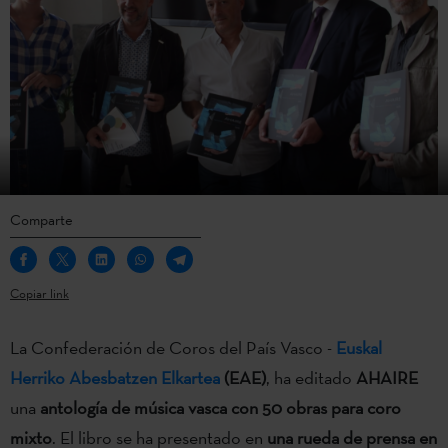
Comparte
Copiar link
La Confederación de Coros del País Vasco -
Euskal
Herriko Abesbatzen Elkartea
(EAE)
, ha editado
AHAIRE
una
antología de música vasca con 50 obras para coro
mixto
. El libro se ha presentado en
una rueda de prensa en