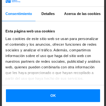
cultura vasca del
Instituto vasco Etxepare
, varios
libros de
autores vascos han sido traducidos
a diferentes idiomas en
Consentimiento
Detalles
Acerca de las cookies
los últimos meses.
Zazpi etxe Frantzian
de
Bernando
Atxaga
,
Azken garaipena
de
Iban Zaldua
y
Pankeas
de
Esta página web usa cookies
Patxo Telleria
se podrñán disfrutar también en países del
Las cookies de este sitio web se usan para personalizar
extranjero de ahora en adelante.
el contenido y los anuncios, ofrecer funciones de redes
sociales y analizar el tráfico. Además, compartimos
Zazpi etxe Frantzian
-
Shtëpia e Tetë-
de Atxaga, se ha
información sobre el uso que haga del sitio web con
traducido al albanés de la mano de la editorial IDK. La
nuestros partners de redes sociales, publicidad y análisis
novela busca, a través del humor y de la aventura, la
web, quienes pueden combinarla con otra información
que les haya proporcionado o que hayan recopilado a
metáfora que habla del lado siniestro de nuestro mundo.
partir del uso que haya hecho de sus servicios.
El libro-cómic
Azken garaipena
-
A vitoria final-
de Iban
Zaldua, en cambio, se ha traducido al gallego por la
OK
editorial Urco. La novela gráfica consiguió en 2012 el
Premio Euskadi de Literatura Infantil y Juvenil, y nos sitúa