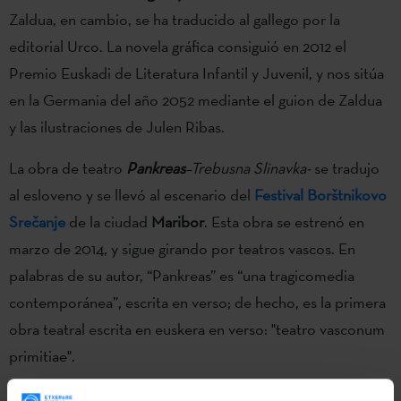
Zaldua, en cambio, se ha traducido al gallego por la
editorial Urco. La novela gráfica consiguió en 2012 el
Premio Euskadi de Literatura Infantil y Juvenil, y nos sitúa
en la Germania del año 2052 mediante el guion de Zaldua
y las ilustraciones de Julen Ribas.
La obra de teatro
Pankreas
–Trebusna Slinavka-
se tradujo
al esloveno y se llevó al escenario del
Festival Borštnikovo
Srečanje
de la ciudad
Maribor
. Esta obra se estrenó en
marzo de 2014, y sigue girando por teatros vascos. En
palabras de su autor, “Pankreas” es “una tragicomedia
contemporánea”, escrita en verso; de hecho, es la primera
obra teatral escrita en euskera en verso: "teatro vasconum
primitiae".
Con la ayuda de la labor de difusión y promoción de la