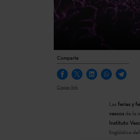
Comparte
Copiar link
Las
ferias y f
vascos
de la 
Instituto Vas
lingüística d