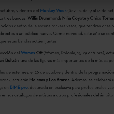
octubre, y dentro del
Monkey Week
(Sevilla, del 9 al 14 de o
ta tres bandas,
Willis Drummond; Niña Coyote y Chico Tornad
ocidos dentro de la escena rockera vasca, que tendrán ocasió
directos a un público nuevo. Como novedad, este año se con
que estas bandas actúen juntas.
sección del
Womex
Off
(Womex, Polonia, 25-29 octubre), actu
ri Beltrán
, una de las figuras más importantes de la música po
ales de este mes, el 26 de octubre y dentro de la programació
lborock, actuarán
Melenas y Los Brazos
. Además, se celebrará 
gs
en
BIME pro
, destinada en exclusiva para profesionales vasc
en sus catálogos de artistas a otros profesionales del ámbito 