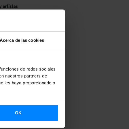
 artistas
goa, el
olítica
Acerca de las cookies
 de la música
s, promoción,
recto de
 funciones de redes sociales
ivales y
con nuestros partners de
ue les haya proporcionado o
 de Vic,
gar entre el
OK
bre, actuará a