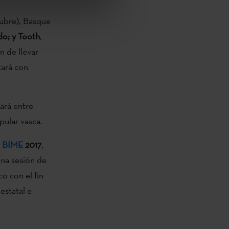
ctubre), Basque
o; y Tooth
,
n de llevar
tará con
ará entre
pular vasca.
n
BIME
2017
,
una sesión de
o con el fin
estatal e