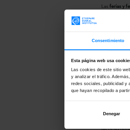
Las
ferias y f
vascos
de la 
Instituto Vas
lingüística d
Consentimiento
El objetivo d
vasca
realizan
Esta página web usa cookie
organización 
Las cookies de este sitio we
diferentes gr
y analizar el tráfico. Ademá
encuentros pr
redes sociales, publicidad y
que hayan recopilado a parti
Cuatro son la
Monkey Week
13 y el 17 de 
Denegar
profesionales
las 13.30 hora