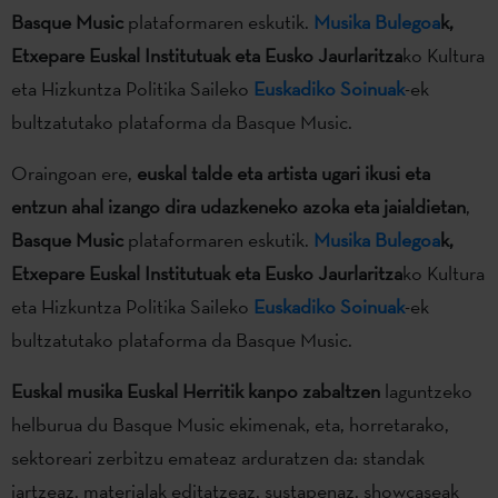
Basque Music
plataformaren eskutik.
Musika Bulegoa
k,
Etxepare Euskal Institutuak eta Eusko Jaurlaritza
ko Kultura
eta Hizkuntza Politika Saileko
Euskadiko Soinuak
-ek
bultzatutako plataforma da Basque Music.
Oraingoan ere,
euskal talde eta artista ugari ikusi eta
entzun ahal izango dira udazkeneko azoka eta jaialdietan
,
Basque Music
plataformaren eskutik.
Musika Bulegoa
k,
Etxepare Euskal Institutuak eta Eusko Jaurlaritza
ko Kultura
eta Hizkuntza Politika Saileko
Euskadiko Soinuak
-ek
bultzatutako plataforma da Basque Music.
Euskal musika Euskal Herritik kanpo zabaltzen
laguntzeko
helburua du Basque Music ekimenak, eta, horretarako,
sektoreari zerbitzu emateaz arduratzen da: standak
jartzeaz, materialak editatzeaz, sustapenaz, showcaseak