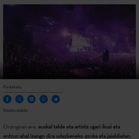
Partekatu
Kopiatu esteka
Oraingoan ere,
euskal talde eta artista ugari ikusi eta
entzun ahal izango dira udazkeneko azoka eta jaialdietan
,