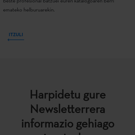
beste profesional batzuei euren katalogoaren berri
emateko helburuarekin.
ITZULI
Harpidetu gure
Newsletterrera
informazio gehiago