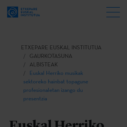
ETXEPARE EUSKAL INSTITUTUA
GAURKOTASUNA
ALBISTEAK
Euskal Herriko musikak
sektoreko hainbat topagune
profesionaletan izango du
presentzia
Euskal Herriko