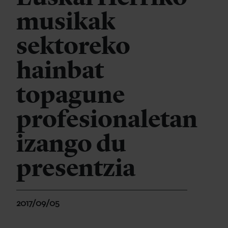
musikak
sektoreko
hainbat
topagune
profesionaletan
izango du
presentzia
2017/09/05