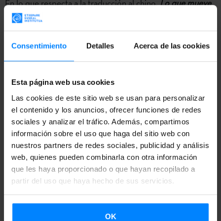
En lo que respecta a la traducción al chino,
Lo que mueve
el mundo
es uno de los primeros libros escritos en euskera
que se publica en China
, ya que publicar allí un libro
traducido resulta muy inusual.
Consentimiento
Detalles
Acerca de las cookies
La segunda novela del escritor vizcaino
Kirmen Uribe
Lo
Esta página web usa cookies
que mueve el mundo
(Seix Barral, 2013) acaba de ser
publicada en chino
Las cookies de este sitio web se usan para personalizar
(Lijang Publishing House)
y en japonés
el contenido y los anuncios, ofrecer funciones de redes
(Hakusui Sha). La traducción al japonés la ha realizado la
sociales y analizar el tráfico. Además, compartimos
traductora
Nami Kaneko
directamente del euskera, como
información sobre el uso que haga del sitio web con
ya hizo hace tres años traduciendo
Bilbao-New York-
nuestros partners de redes sociales, publicidad y análisis
Bilbao
web, quienes pueden combinarla con otra información
, del mismo autor. La traducción china corre a cargo
que les haya proporcionado o que hayan recopilado a
de la traductora
Huang Yehua
(traductora entre otros
partir del uso que haya hecho de sus servicios.
autores de Gabriel García Marquez), que la ha traducido
del castellano. Las traducciones han contado con el apoyo
del
Instituto Vasco Etxepare
.
OK