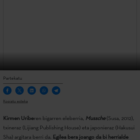
Partekatu
Kopiatu esteka
Kirmen Uribe
ren bigarren eleberria,
Mussche
(Susa, 2012),
txineraz (Lijiang Publishing House) eta japonieraz (Hakusui
Sha) argitara berri da.
Egilea bera joango da bi herrialde