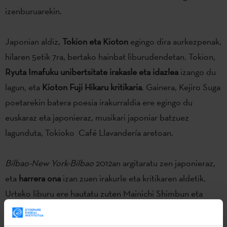
izenburuarekin.
Japonian aldiz,
Tokion eta Kioton
egingo dira aurkezpenak,
hilaren 5etik 7ra, bertako hainbat liburudendetan. Tokion,
Ryuta Imafuku unibertsitate irakasle eta idazlea
izango du
lagun, eta
Kioton Fuji Hikaru kritikaria
. Gainera, Kejiro Suga
poetarekin batera poesia irakurraldia ere egingo du
euskaraz eta japonieraz, musikari japoniar batzuez
lagunduta, Tokioko Café Llavandería aretoan.
Bilbao-New York-Bilbao
2012an argitaratu zen japonieraz,
eta
harrera ona
izan zuen irakurle eta kritikaren aldetik.
Urteko liburu ere hautatu zuten Mainichi Shimbun eta
Vogue Japan agerkariek.