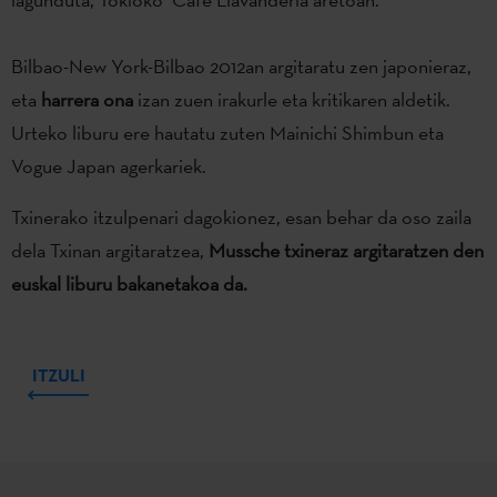
Bilbao-New York-Bilbao 2012an argitaratu zen japonieraz,
eta
harrera ona
izan zuen irakurle eta kritikaren aldetik.
Urteko liburu ere hautatu zuten Mainichi Shimbun eta
Vogue Japan agerkariek.
Txinerako itzulpenari dagokionez, esan behar da oso zaila
dela Txinan argitaratzea,
Mussche txineraz argitaratzen den
euskal liburu bakanetakoa da.
ITZULI