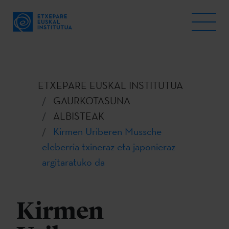
ETXEPARE EUSKAL INSTITUTUA
GAURKOTASUNA
ALBISTEAK
Kirmen Uriberen Mussche
eleberria txineraz eta japonieraz
argitaratuko da
Kirmen