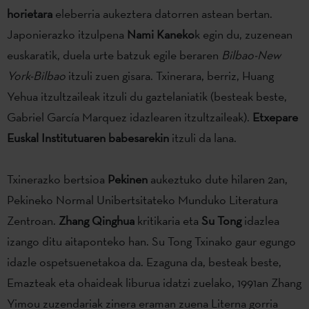
horietara
eleberria aukeztera datorren astean bertan.
Japonierazko itzulpena
Nami Kaneko
k egin du, zuzenean
euskaratik, duela urte batzuk egile beraren
Bilbao-New
York-Bilbao
itzuli zuen gisara. Txinerara, berriz, Huang
Yehua itzultzaileak itzuli du gaztelaniatik (besteak beste,
Gabriel García Marquez idazlearen itzultzaileak).
Etxepare
Euskal Institutuaren babesarekin
itzuli da lana.
Txinerazko bertsioa
Pekinen
aukeztuko dute hilaren 2an,
Pekineko Normal Unibertsitateko Munduko Literatura
Zentroan.
Zhang Qinghua
kritikaria eta
Su Tong
idazlea
izango ditu aitaponteko han. Su Tong Txinako gaur egungo
idazle ospetsuenetakoa da. Ezaguna da, besteak beste,
Emazteak eta ohaideak liburua idatzi zuelako, 1991an Zhang
Yimou zuzendariak zinera eraman zuena Literna gorria