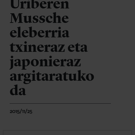
Uriberen
Mussche
eleberria
txineraz eta
japonieraz
argitaratuko
da
2015/11/25