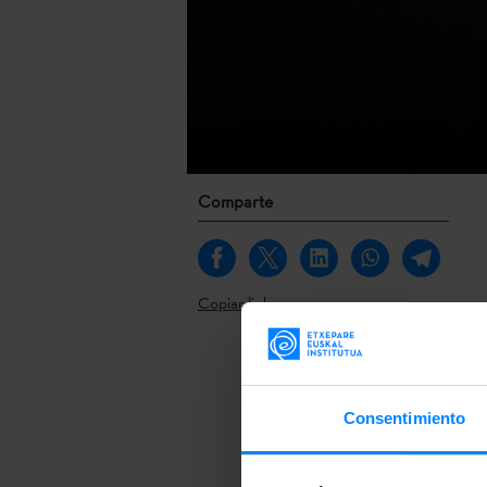
Comparte
Copiar link
Si alguien se
extranjero, h
Consentimiento
más de 20 idi
oficial hablad