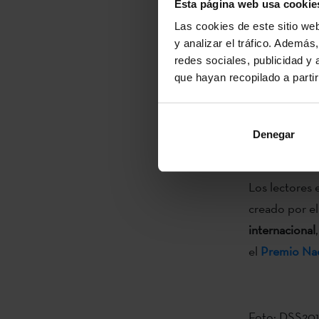
Esta página web usa cookie
Si alguien se
Las cookies de este sitio we
extranjero, h
y analizar el tráfico. Ademá
más de 20 idi
redes sociales, publicidad y
oficial hablad
que hayan recopilado a parti
La nueva tradu
mano de
la e
Denegar
puede leer en
Los lectores 
creado por el
internacional
el
Premio Nac
Foto: DSS20