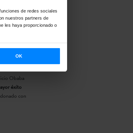
n el
 funciones de redes sociales
a traducido a
con nuestros partners de
hárico
, lengua
ue les haya proporcionado o
elay
, y de la
pare
, y ya se
OK
cticio Obaba
ayor éxito
lardonado con