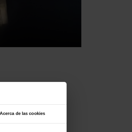
n el
a traducido a
Acerca de las cookies
hárico
, lengua