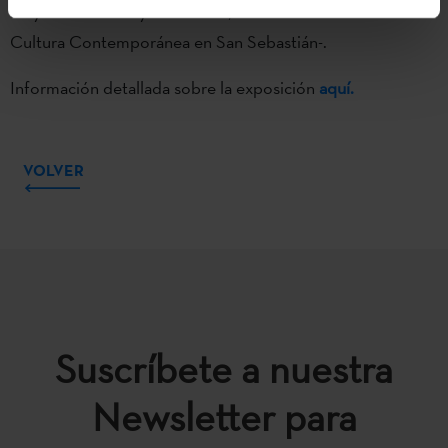
Mayo en Madrid- y
Tabakalera
, -Centro Internacional de
Cultura Contemporánea en San Sebastián-.
Información detallada sobre la exposición
aquí.
VOLVER
Suscríbete a nuestra
Newsletter para