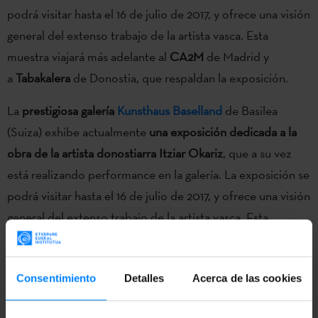
podrá visitar hasta el 16 de julio de 2017, y ofrece una visión
general del extenso trabajo de la artista vasca. Esta
muestra viajará más adelante al
CA2M
de Madrid y
a
Tabakalera
de Donostia, que respaldan la exposición.
La
prestigiosa galería
Kunsthaus Baselland
de Basilea
(Suiza) exhibe actualmente
una exposición dedicada a la
obra de la artista donostiarra Itziar Okariz
, que a su vez
está realizando performance en la galería. La exposición se
podrá visitar hasta el 16 de julio de 2017, y ofrece una visión
general del extenso trabajo de la artista vasca. Esta
muestra viajará más adelante al
CA2M
de Madrid y a
Tabakalera
de Donostia, que respaldan la exposición.
Consentimiento
Detalles
Acerca de las cookies
Okariz ha sido durante muchos años
un referente
internacional en el contexto de la performance sobre los