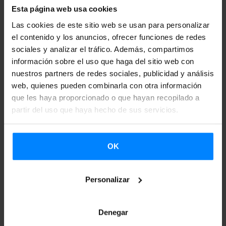
Esta página web usa cookies
temas de género y lenguaje
. Su trabajo a menudo se ha
Las cookies de este sitio web se usan para personalizar
caracterizado por la
producción de acciones que
el contenido y los anuncios, ofrecer funciones de redes
cuestionan normativas en torno al lenguaje y la producción
sociales y analizar el tráfico. Además, compartimos
de los signos que nos definen como sujetos
. Sus obras han
información sobre el uso que haga del sitio web con
alcanzado un amplio reconocimiento tras actuaciones en
nuestros partners de redes sociales, publicidad y análisis
web, quienes pueden combinarla con otra información
directo en el
Museo Guggenheim Bilbao
y el
Museo
que les haya proporcionado o que hayan recopilado a
Nacional Centro de Arte Reina Sofía en Madrid
, entre
partir del uso que haya hecho de sus servicios.
otros, así como en las calles de Nueva York, una metrópoli
donde pasó muchos años.
OK
La exposición individual en la
Kunsthaus Baselland
-que es
la primera muestra de su trabajo en Suiza - repasa la
Personalizar
creación multifacética de Okariz, incluyendo
actuaciones
en directo y obras sonoras más grandes
. Posteriormente,
Denegar
la exposición viajará a
CA2M
-Centro de Arte Dos de