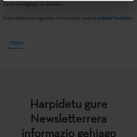
Zentrora egingo du bidaia.
Erakusketaren inguruko informazio osatua
esteka honetan.
ITZULI
Harpidetu gure
Newsletterrera
informazio gehiago