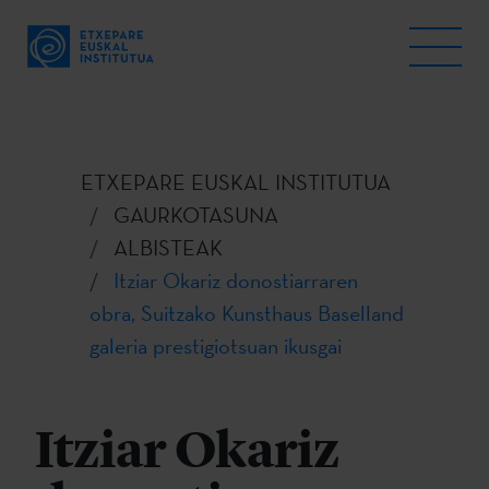
ETXEPARE EUSKAL INSTITUTUA
GAURKOTASUNA
ALBISTEAK
Itziar Okariz donostiarraren
obra, Suitzako Kunsthaus Baselland
galeria prestigiotsuan ikusgai
Itziar Okariz