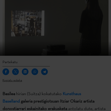
Partekatu
Kopiatu esteka
Basilea
hirian (Suitza) kokatutako
Kunsthaus
Baselland
galeria prestigiotsuan Itziar Okariz artista
donostiarrari eskainitako erakusketa
antolatu dute, artista