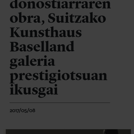
donostiarraren
obra, Suitzako
Kunsthaus
Baselland
galeria
prestigiotsuan
ikusgai
2017/05/08