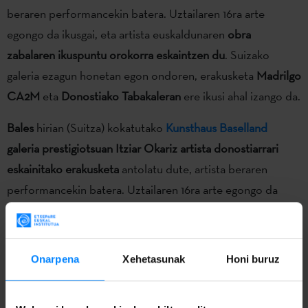
beraren performancekin batera. Uztailaren 16ra arte
egongo da ikusgai, eta artista euskaldunaren
obra
zabalaren ikuspuntu orokorra eskaintzen du
. Suizako
galeria ezagun honetan egon ondoren, erakusketa
Madrilgo
CA2M
eta
Donostiako Tabakaleran
ere ikusi ahal izango da.
Bales
hirian (Suitza) kokatutako
Kunsthaus Baselland
galeria prestigiotsuan Itziar Okariz artista donostiarrari
eskainitako erakusketa
antolatu dute, artista beraren
performancekin batera. Uztailaren 16ra arte egongo da
ikusgai, eta artista euskaldunaren
obra zabalaren ikuspuntu
orokorra eskaintzen du
. Suizako galeria ezagun honetan
egon ondoren, erakusketa
Madrilgo CA2M
eta
Donostiako
Onarpena
Xehetasunak
Honi buruz
Tabakaleran
ere ikusi ahal izango da.
Okariz
nazioarteko erreferente
izan da urte askoan zehar,