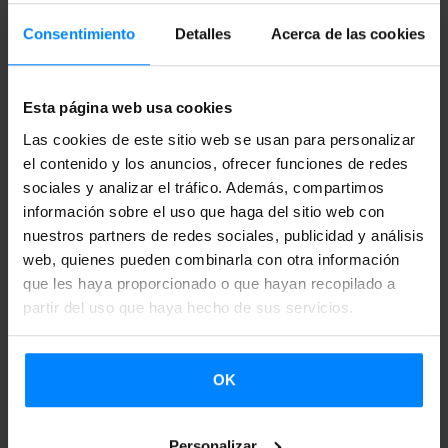
1995, elegidos y reordenados por él; y, por primera vez,
Consentimiento
Detalles
Acerca de las cookies
traducidos al castellano. Además de ello, el escritor añadió
al libro un prólogo escrito por él mismo.
Esta página web usa cookies
Ainara Munt Ojanguren, traductora de madre vasca y
Las cookies de este sitio web se usan para personalizar
padre catalán, ha traducido previamente más trabajos de
el contenido y los anuncios, ofrecer funciones de redes
Sarrionandia; entre otros, el ensayo
Moroak gara
sociales y analizar el tráfico. Además, compartimos
información sobre el uso que haga del sitio web con
behelaino artean?
(¿Somos como moros en la niebla?) y el
nuestros partners de redes sociales, publicidad y análisis
diario
Ni ez naiz hemengoa
(Yo no soy de aquí) que
web, quienes pueden combinarla con otra información
escribió en la cárcel. En esta ocasión, ha elegido para ello
que les haya proporcionado o que hayan recopilado a
esta antología de poemas, que ha traducido con la
partir del uso que haya hecho de sus servicios.
subvención de Etxepare Euskal Institutua; y, como en el
caso original, se ha publicado en formato bilingüe, esta vez
OK
en euskera y catalán. La asociación AELC le ha otorgado el
premio “por la calidad de su traducción, y por poner en
Personalizar