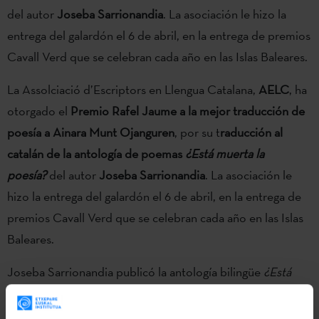
del autor
Joseba Sarrionandia
. La asociación le hizo la
entrega del galardón el 6 de abril, en la entrega de premios
Cavall Verd que se celebran cada año en las Islas Baleares.
La Assolciació d’Escriptors en Llengua Catalana,
AELC
, ha
otorgado el
Premio Rafel Jaume a la mejor traducción de
poesía a Ainara Munt Ojanguren
, por su t
raducción al
catalán de la antología de poemas
¿Está muerta la
poesía?
del autor
Joseba Sarrionandia
. La asociación le
hizo la entrega del galardón el 6 de abril, en la entrega de
premios Cavall Verd que se celebran cada año en las Islas
Baleares.
Joseba Sarrionandia publicó la antología bilingüe
¿Está
muerta la poesía?
en 2016 en la editorial Pamiela. En él se
encuentran 114 poemas escritos por el autor entre 1980 y