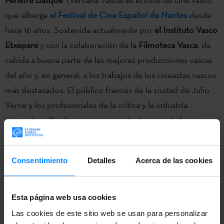
que alberga
el Festival de Cine Español de Nantes
desde
hace 16 años. Sostenida actualmente por
el Instituto Vasco
Etxepare
y con la colaboración de la
Filmoteca
Vasca
, da
cabida a buena parte de las mejores producciones vascas
del año y, en general, a los trabajos de los cineastas vascos
más destacados. El público francés de la ciudad de Julio
Verne y los profesionales de la crítica y la industria
cinematográfica francesa son por tanto espectadores
acostumbrados a ver cine vasco en un certamen que suele
congregar a más de 26.000 anualmente.
Consentimiento
Detalles
Acerca de las cookies
Dos películas de la sección
Fenêtre Basque
, que promueve
el Instituto Vasco Etxepare, han sido premiadas en el
Esta página web usa cookies
Festival de Nantes!
AMAMA
de Asier Altuna
ha recibido el
Las cookies de este sitio web se usan para personalizar
Premio del Jurado Joven
y
Muros / Walls
, dirigida por