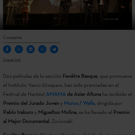
Comparte
Copiar link
Dos películas de la sección
Fenêtre Basque
, que promueve
el Instituto Vasco Etxepare, han sido premiadas en el
Festival de Nantes!
AMAMA
de Asier Altuna
ha recibido el
Premio del Jurado Joven
y
Muros / Walls
, dirigida por
Pablo Iraburu
y
Migueltxo Molina,
se ha llevado el
Premio
al Mejor Documental.
Zorionak!
Fenêtre Basque
(Ventana Vasca) es el ciclo de cine vasco