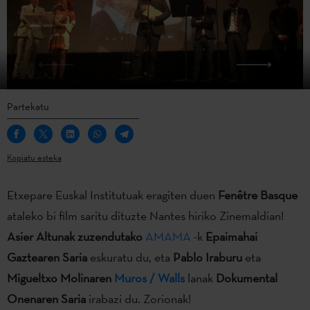
Partekatu
Kopiatu esteka
Etxepare Euskal Institutuak eragiten duen
Fenêtre Basque
ataleko bi film saritu dituzte Nantes hiriko Zinemaldian!
Asier Altunak zuzendutako
AMAMA
-k
Epaimahai
Gaztearen Saria
eskuratu du, eta
Pablo Iraburu
eta
Migueltxo Molinaren
Muros / Walls
lanak
Dokumental
Onenaren Saria
irabazi du. Zorionak!