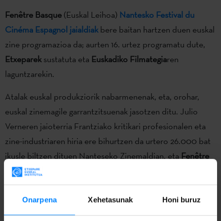
Fenêtre Basque
(Euskal Leihoa)
Nantesko Festival du
Cinéma Espagnol jaialdiak
bere baitan hartzen duen euskal
zine programazioa da; aurten 16. urtez programatu dute,
Etxeparek
sustatuta eta
Euskadiko
Filmategia
ren
laguntzarekin.
Atalak euskal produkziorik nabarmenenak, eta, orohar,
euskal zinemagile garrantzitsuenak jasotzen ditu. Julio
Verneren jaioterria Frantziako kritikari profesionalen eta
zine-industriaren hiria ere bihurtzen da urtero 26.000 bat
ikusle biltzen dituen Nanteseko Zinemaldian, eta
Fenêtre
Basque
atalaren ondorioz guztiak ohituta daude
honezkero euskal zinea ikusten.
Onarpena
Xehetasunak
Honi buruz