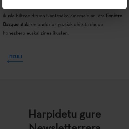
zine-industriaren hiria ere bihurtzen da urtero 26.000 bat
ikusle biltzen dituen Nanteseko Zinemaldian, eta
Fenêtre
Basque
atalaren ondorioz guztiak ohituta daude
honezkero euskal zinea ikusten.
ITZULI
Harpidetu gure
Newsletterrera