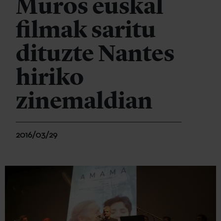
Muros euskal
filmak saritu
dituzte Nantes
hiriko
zinemaldian
2016/03/29