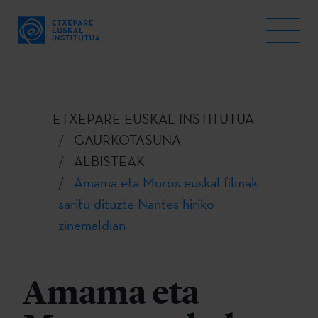
ETXEPARE EUSKAL INSTITUTUA
GAURKOTASUNA
ALBISTEAK
Amama eta Muros euskal filmak
saritu dituzte Nantes hiriko
zinemaldian
Amama eta