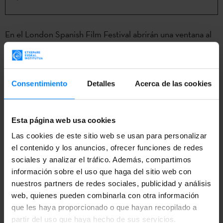
En el London Spanish Film Festival abrirán una ventana al
cine vascoen las salas Riverside Studios y Ciné Lumière de
Londres, desde el día 22 hasta el 29. En total, se podrán ver
cuatro películas vascas, dos largas y dos cortas. ‘Erase una
Consentimiento
Detalles
Acerca de las cookies
vez en Euskadi´, ‘Maixabel´, ‘Heltzear´ y ‘Trumoiak´ son
los títulos seleccionados para este año.
Esta página web usa cookies
Se trata de la 13 edición de la sección Basque Window que
Las cookies de este sitio web se usan para personalizar
se celebra en el marco del London Spanish Film Festival.
el contenido y los anuncios, ofrecer funciones de redes
sociales y analizar el tráfico. Además, compartimos
‘Erase una vez en Euskadi ´, dirigida por Manu Gómez, se
información sobre el uso que haga del sitio web con
emitirá el día 25, a las 18:40 horas, en Ciné Lumière,
nuestros partners de redes sociales, publicidad y análisis
después del corto ´Heltzear´, de Mikel Gurrea; ‘Maixabel
web, quienes pueden combinarla con otra información
´ se emitirá el 28 de septiembre en Riverside Studios, a las
que les haya proporcionado o que hayan recopilado a
partir del uso que haya hecho de sus servicios.
18:00 horas, e Icíar Bollaín, directora, estará allí