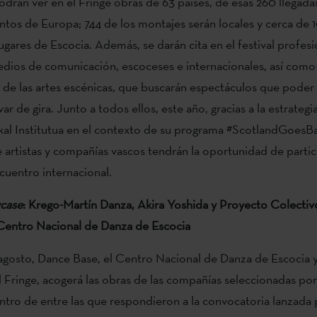
odrán ver en el Fringe obras de 63 países, de esas 260 llegad
ntos de Europa; 744 de los montajes serán locales y cerca de 
ugares de Escocia. Además, se darán cita en el festival profes
dios de comunicación, escoceses e internacionales, así como
 de las artes escénicas, que buscarán espectáculos que poder
evar de gira. Junto a todos ellos, este año, gracias a la estrate
kal Institutua en el contexto de su programa #ScotlandGoesB
 artistas y compañías vascos tendrán la oportunidad de partic
uentro internacional.
case
: Krego-Martín Danza, Akira Yoshida y Proyecto Colect
Centro Nacional de Danza de Escocia
e agosto, Dance Base, el Centro Nacional de Danza de Escocia 
 Fringe, acogerá las obras de las compañías seleccionadas por
ntro de entre las que respondieron a la convocatoria lanzada