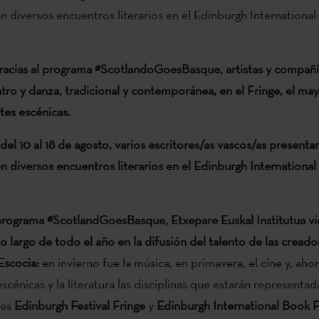
en diversos encuentros literarios en el Edinburgh Internationa
gracias al programa #ScotlandoGoesBasque, artistas y compañí
tro y danza, tradicional y contemporánea, en el Fringe, el ma
tes escénicas.
 del 10 al 18 de agosto, varios escritores/as vascos/as presenta
en diversos encuentros literarios en el Edinburgh Internationa
programa #ScotlandGoesBasque, Etxepare Euskal Institutua v
o largo de todo el año en la difusión del talento de las creado
Escocia:
en invierno fue la música, en primavera, el cine y, aho
escénicas y la literatura las disciplinas que estarán representad
les
Edinburgh Festival Fringe
y
Edinburgh International Book F