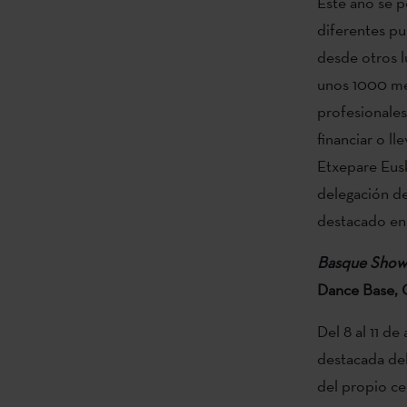
Este año se p
diferentes pu
desde otros l
unos 1000 me
profesionales
financiar o ll
Etxepare Eus
delegación de
destacado enc
Basque Show
Dance Base, 
Del 8 al 11 d
destacada del
del propio ce