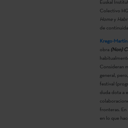
Euskal Instit
Colectivo HQ
Home
y
Habr
de continuid
Krego-Martín
obra
(Non) C
habitualmente
Consideran mu
general, pero
festival (prog
duda dota a e
colaboracione
fronteras. En
en lo que ha