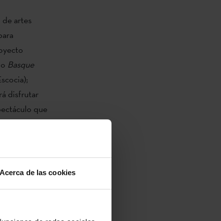
 de artes
para
royecto
do
Basque
scocia);
á disfrutar
pectáculo que
l 10 al 18 de
ores y autoras
 Meabe, Uxue
añarán los
Acerca de las cookies