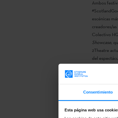
Ambos festiva
#ScotlandGoes
escénicas más
creadores/as 
Colectivo HQ
Showcase
, q
2Theatre actu
del espectác
fusiona danza
agosto, la lit
que participa
Alberdi, Bern
Consentimiento
músicos Joseb
Danza y teatr
Esta página web usa cookie