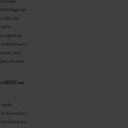
as desde
1000 llegarán
ionales de
 1400
 programar,
gia marcada por
asque, una
ipar en este
ivo HQPC en
y sede
 la dirección
 por Etxepare