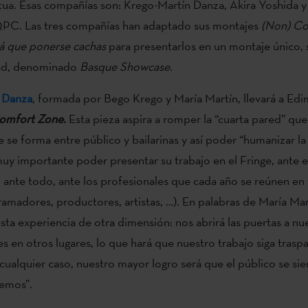
utua. Esas compañías son: Krego-Martín Danza, Akira Yoshida 
PC. Las tres compañías han adaptado sus montajes
(Non) Co
á que ponerse cachas
para presentarlos en un montaje único, 
ad, denominado
Basque Showcase.
 Danza
, formada por Bego Krego y María Martín, llevará a Edi
omfort Zone
.
Esta pieza aspira a romper la “cuarta pared” que
 se forma entre público y bailarinas y así poder “humanizar la
y importante poder presentar su trabajo en el Fringe, ante e
, ante todo, ante los profesionales que cada año se reúnen en 
ramadores, productores, artistas, …). En palabras de María Mart
sta experiencia de otra dimensión: nos abrirá las puertas a nu
s en otros lugares, lo que hará que nuestro trabajo siga tras
 cualquier caso, nuestro mayor logro será que el público se si
cemos”.