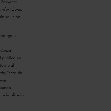
y Proyecto
mfort Zone
,
sin solución
mburgo la
 danza”.
l público en
torno al
ín, “esto sin
evas
pasando
enta implicado