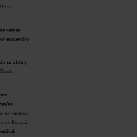
l Book
as vascas
yor encuentro
rán su obra y
l Book
iene
ras/es
ra, en verano,
as en Escocia,
estival
.