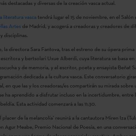
más destacadas y diversas de la creación vasca actual.
a literatura vasca
tendrá lugar el 15 de noviembre, en el Salón 
llas Artes
de Madrid, y acogerá a creadoras y creadores de di
 disciplinas.
 la directora Sara Fantova, tras el estreno de su ópera prima 
la escritora y bertsolari Uxue Alberdi, cuya literatura se basa en
 escucha y de memoria, y el escritor, poeta y ensayista Beñat S
ogramación dedicada a la cultura vasca. Este conversatorio gira
ial, en que las y los creadoras/es compartirán su mirada sobre 
 ha aprendido a disfrutar incluso en la incertidumbre, entre la
ebeldía. Esta actividad comenzará a las 11:30.
El placer de la melancolía’ reunirá a la cantautora Miren Iza (Tuls
en Agur Meabe, Premio Nacional de Poesía, en una conversac
evela como una forma de placer sensorial y creativo. Ambas cr