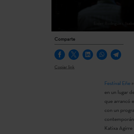
Eider Rodriguez, Isab
Comparte
Copiar link
Festival Eñe
r
en un lugar de
que arrancó el
con un progra
contemporáneo
Katixa Agirre