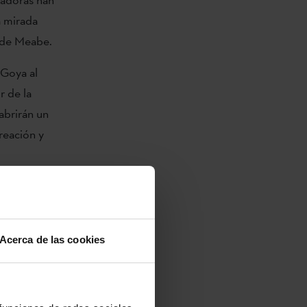
a mirada
s de Meabe.
 Goya al
r de la
 abrirán un
reación y
y gallega,
 al Círculo de
Acerca de las cookies
reación. esta
güística de
n una mirada