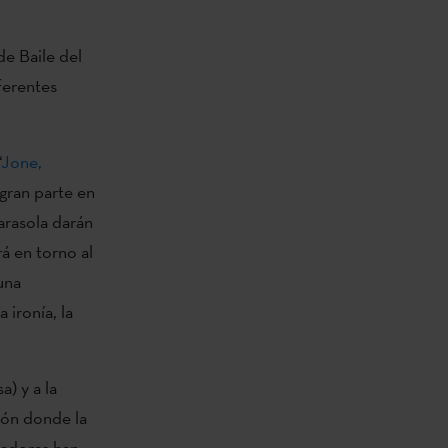
de Baile del
ferentes
‘
Jone,
 gran parte en
arasola darán
rá en torno al
una
 ironía, la
a) y a la
ión donde la
eadoras han