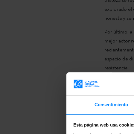
explorado el 
honesta y sens
Por último, a 
mejor actor r
recientemente
espacio de di
resistencia
Los múltip
La ventana a l
refuerza la ap
Consentimiento
Bellas Artes 
programación 
Esta página web usa cookie
España. La pr