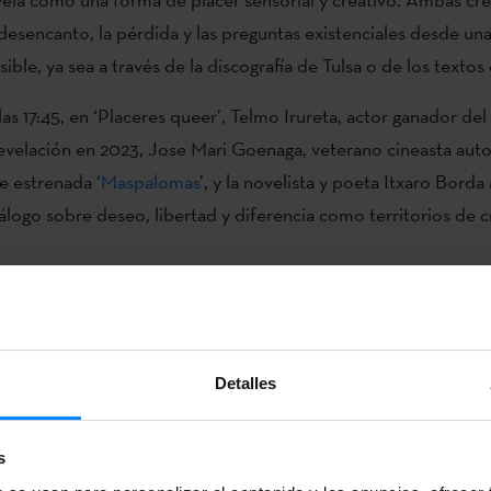
desencanto, la pérdida y las preguntas existenciales desde un
ible, ya sea a través de la discografía de Tulsa o de los texto
las 17:45, en ‘Placeres queer’, Telmo Irureta, actor ganador del
evelación en 2023, Jose Mari Goenaga, veterano cineasta auto
 estrenada ‘
Maspalomas
’, y la novelista y poeta Itxaro Borda
álogo sobre deseo, libertad y diferencia como territorios de c
les rostros de la creación contemporánea vasca
a literatura vasca, junto a las dedicadas a la literatura catalana 
uesta del Festival Eñe por la diversidad lingüística y convierte
Detalles
en un punto de encuentro entre culturas, lenguas y formas de c
reafirma el compromiso de Eñe con la pluralidad cultural y lin
s
opuesta vasca, por su parte, amplía los límites del festival co