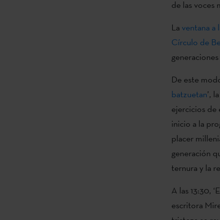
de las voces 
La
ventana a l
Círculo de Be
generaciones y
De este modo,
batzuetan
’, 
ejercicios de
inicio a la pr
placer millen
generación que
ternura y la r
A las 13:30, ‘
escritora Mir
tristeza se r