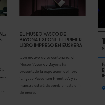
AL:
EL MUSEO VASCO DE
S
BAYONA EXPONE EL PRIMER
LIBRO IMPRESO EN EUSKERA
N
Con motivo de su centenario, el
Museo Vasco de Bayona ha
B
é y
E
presentado la exposición del libro
I
arís
‘Linguae Vasconum Primitiae’, y su
muestra estará disponible hasta el 11
no:
de enero.