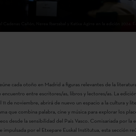
el Cadenas Cañón, Nerea Ibarzabal y Katixa Agirre en la edición 2024. Fo
eúne cada otoño en Madrid a figuras relevantes de la literatur
 encuentro entre escritores/as, libros y lectores/as. La edició
 11 de noviembre, abrirá de nuevo un espacio a la cultura y lit
ma que combina palabra, cine y música para explorar los plac
s desde la sensibilidad del País Vasco. Comisariada por la e
 e impulsada por el Etxepare Euskal Institutua, esta sección re