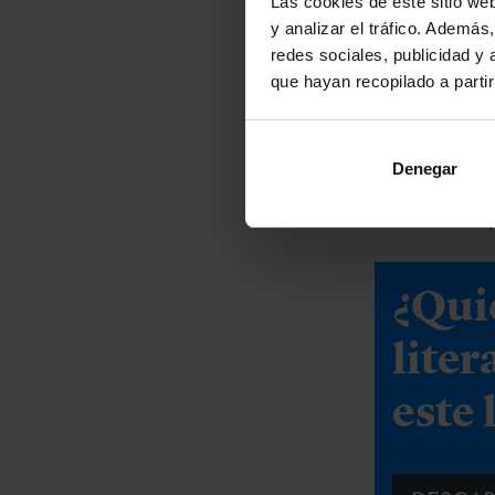
Las cookies de este sitio we
fresca y atrev
y analizar el tráfico. Ademá
narrar el dese
redes sociales, publicidad y
que hayan recopilado a parti
Placer, es
Bajo la direcc
convierte el p
Denegar
Ventana Vasca
disfrutar del
¿Qui
liter
este 