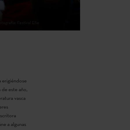
tografía: Festival Eñe
a erigiéndose
n de este año,
eratura vasca
eres
scritora
úne a algunas