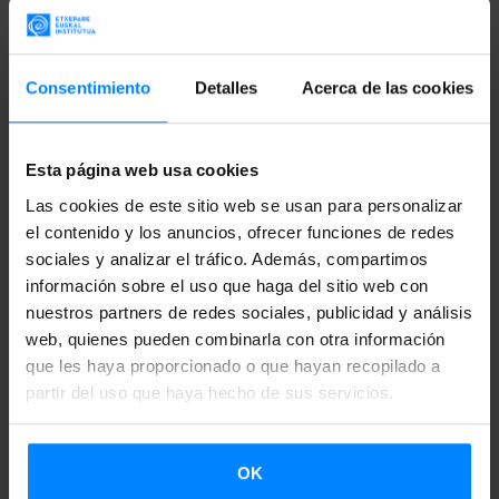
videoconferencia con la universidad
Christian-Albrechts-
Universität zu Kiel
(Kiel) sobre
“La obsesión por la
memoria en la literatura vasca”.
Consentimiento
Detalles
Acerca de las cookies
Mari Jose Olaziregi
, Directora para la Promoción y
Esta página web usa cookies
Difusión del Euskera del Instituto Vasco Etxepare, está
cumpliendo una apretada agenda estos días, ya que ofrece
Las cookies de este sitio web se usan para personalizar
el contenido y los anuncios, ofrecer funciones de redes
diversas ponencias y charlas en
universidades alemanas.
sociales y analizar el tráfico. Además, compartimos
información sobre el uso que haga del sitio web con
El pasado 29 de junio visitó la
Freie Universität de Berlin
nuestros partners de redes sociales, publicidad y análisis
para hablar sobre
“
La obsesión por el pasado en la
web, quienes pueden combinarla con otra información
literatura vasca"
. También aprovechó la oportunidad para
que les haya proporcionado o que hayan recopilado a
reunirse con los responsables del lectorado de Euskera y
partir del uso que haya hecho de sus servicios.
Cultura vasca que tiene el Instituto en la Universidad, para
reforzar el convenio y plantear un programa de movilidad
OK
más amplio
.