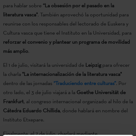
para hablar sobre
“
La obsesión por el pasado en la
literatura vasca"
. También aprovechó la oportunidad para
reunirse con los responsables del lectorado de Euskera y
Cultura vasca que tiene el Instituto en la Universidad, para
reforzar el convenio y plantear un programa de movilidad
más amplio
.
El 1 de julio, visitará la universidad de
Leipzig
para ofrecer
la charla
"La internacionalización de la literatura vasca"
dentro de las jornadas
“Traduciendo entre culturas”
. Por
otro lado, el 3 de julio viajará a la
Goethe Universität de
Frankfurt
, al congreso internacional organizado al hilo de la
Cátedra Eduardo Chillida
, donde hablará en nombre del
Instituto Etxepare.
Finalmente, el 7 de julio, charlará mediante