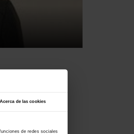
z tomará el
Acerca de las cookies
to, en l
a
z tomará el
 funciones de redes sociales