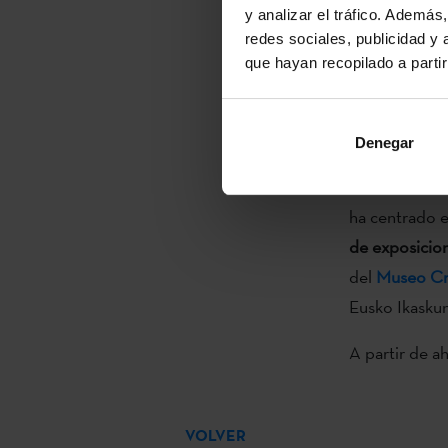
y analizar el tráfico. Ademá
relevo de Aiz
redes sociales, publicidad y
labor de difu
que hayan recopilado a parti
Tras licenciar
Política Com
Denegar
especialidad e
el
Victoria &
ha centrado 
de exposicio
del
Museo Cri
Eusko Ikaskun
A partir de a
VOLVER