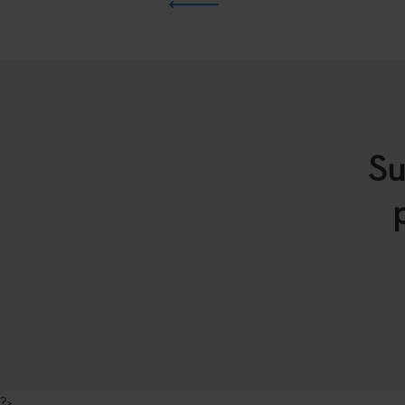
Su
?>