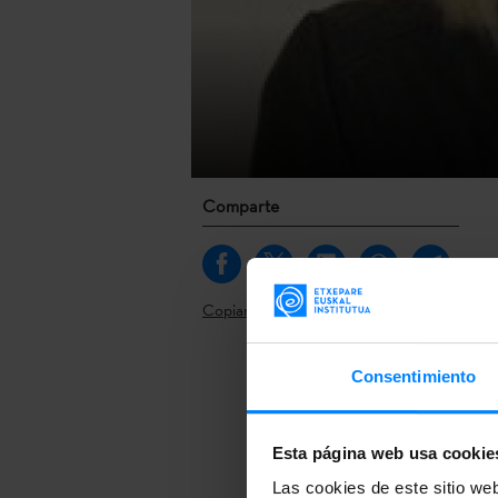
Comparte
Copiar link
Miren Arzallu
Consentimiento
relevo de Aiz
labor de difu
Esta página web usa cookie
Miren Arzallu
Las cookies de este sitio we